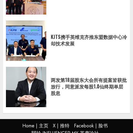
KJTS携手英维克齐推东盟数据中心冷
却技术发展
两发第18届股东大会所有提案皆获批
放行，同意派发每股1.0仙终期单层
股息
Home | 主页
X | 推特
Facebook | 脸书