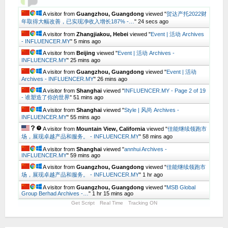
A visitor from
Guangzhou, Guangdong
viewed "
贺达产托2022财
年取得大幅改善，已实现净收入增长187% -…
"
25 secs ago
A visitor from
Zhangjiakou, Hebei
viewed "
Event | 活动 Archives
- INFLUENCER.MY
"
5 mins ago
A visitor from
Beijing
viewed "
Event | 活动 Archives -
INFLUENCER.MY
"
25 mins ago
A visitor from
Guangzhou, Guangdong
viewed "
Event | 活动
Archives - INFLUENCER.MY
"
26 mins ago
A visitor from
Shanghai
viewed "
INFLUENCER.MY - Page 2 of 19
- 谁塑造了你的世界
"
51 mins ago
A visitor from
Shanghai
viewed "
Style | 风尚 Archives -
INFLUENCER.MY
"
55 mins ago
A visitor from
Mountain View, California
viewed "
佳能继续领跑市
场，展现卓越产品和服务。 - INFLUENCER.MY
"
58 mins ago
A visitor from
Shanghai
viewed "
annhui Archives -
INFLUENCER.MY
"
59 mins ago
A visitor from
Guangzhou, Guangdong
viewed "
佳能继续领跑市
场，展现卓越产品和服务。 - INFLUENCER.MY
"
1 hr ago
A visitor from
Guangzhou, Guangdong
viewed "
MSB Global
Group Berhad Archives -…
"
1 hr 16 mins ago
Get Script
Real Time
Tracking ON