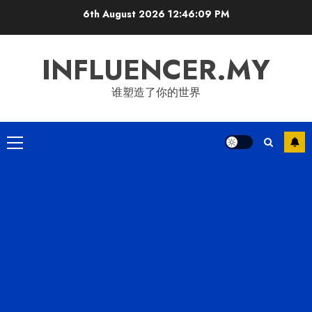
Skip
6th August 2026
12:46:10 PM
to
content
INFLUENCER.MY
谁塑造了你的世界
Primary
Menu