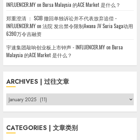
INFLUENCER.MY
on
Bursa Malaysia 的ACE Market 是什么？
郑重澄清 ： SCIB 撤回单独诉讼并不代表放弃追偿 -
INFLUENCER.MY
on
法院 发出禁令限制Awana JV Suria Saga动用
6390万令吉融资
宇速集团敲响创业板上市钟声 - INFLUENCER.MY
on
Bursa
Malaysia 的ACE Market 是什么？
ARCHIVES | 过往文章
Archives
|
过
往
CATEGORIES | 文章类别
文
章