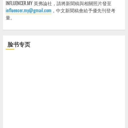
INFLUENCER.MY 英弗論社，請將新聞稿與相關照片發至
influencer.my@gmail.com
，中文新聞稿會給予優先刊登考
量。
脸书专页