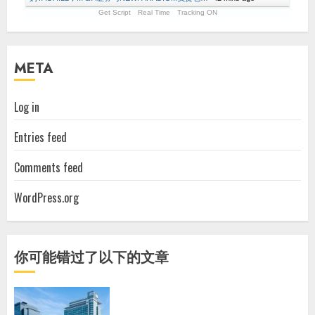
Get Script
Real Time
Tracking ON
META
Log in
Entries feed
Comments feed
WordPress.org
你可能错过了以下的文章