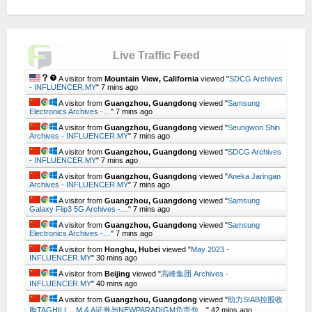
Live Traffic Feed
A visitor from
Mountain View, California
viewed "
SDCG Archives
- INFLUENCER.MY
"
7 mins ago
A visitor from
Guangzhou, Guangdong
viewed "
Samsung
Electronics Archives -…
"
7 mins ago
A visitor from
Guangzhou, Guangdong
viewed "
Seungwon Shin
Archives - INFLUENCER.MY
"
7 mins ago
A visitor from
Guangzhou, Guangdong
viewed "
SDCG Archives
- INFLUENCER.MY
"
7 mins ago
A visitor from
Guangzhou, Guangdong
viewed "
Aneka Jaringan
Archives - INFLUENCER.MY
"
7 mins ago
A visitor from
Guangzhou, Guangdong
viewed "
Samsung
Galaxy Flip3 5G Archives -…
"
7 mins ago
A visitor from
Guangzhou, Guangdong
viewed "
Samsung
Electronics Archives -…
"
7 mins ago
A visitor from
Honghu, Hubei
viewed "
May 2023 -
INFLUENCER.MY
"
30 mins ago
A visitor from
Beijing
viewed "
高峰集团 Archives -
INFLUENCER.MY
"
40 mins ago
A visitor from
Guangzhou, Guangdong
viewed "
助力SIAB控股收
购TAGHILL，M & A证券与NEWPARADIGM负责包…
"
42 mins ago