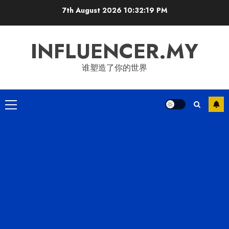
Skip
7th August 2026
10:32:21 PM
to
content
INFLUENCER.MY
谁塑造了你的世界
Primary
Menu