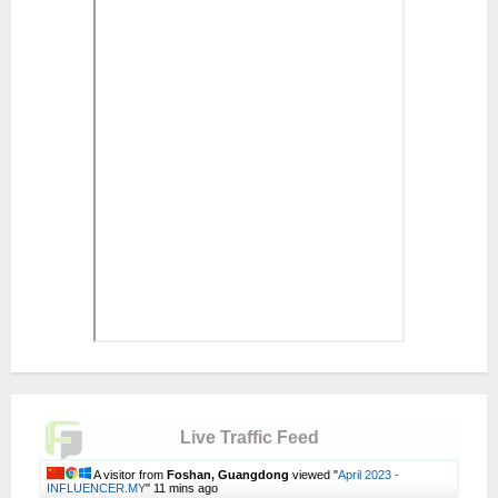
Live Traffic Feed
A visitor from
Foshan, Guangdong
viewed "
April 2023 -
INFLUENCER.MY
"
11 mins ago