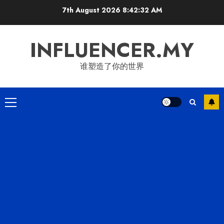
Skip
7th August 2026
8:42:33 AM
to
content
INFLUENCER.MY
谁塑造了你的世界
Primary
Menu