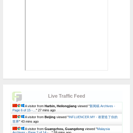
Live Traffic Feed
A visitor from
Harbin, Heilongjiang
viewed "
新闻稿 Archives -
Page 6 of 15 -…
"
27 mins ago
A visitor from
Beijing
viewed "
INFLUENCER.MY - 谁塑造了你的
世界
"
43 mins ago
A visitor from
Guangzhou, Guangdong
viewed "
Malaysia
Archives - Page 2 of 14 -…
"
59 mins ago