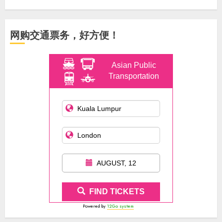
网购交通票务，好方便！
Asian Public
Transportation
AUGUST, 12
FIND TICKETS
Powered by
12Go system