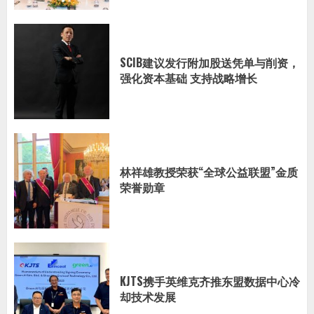
SCIB建议发行附加股送凭单与削资，
强化资本基础 支持战略增长
林祥雄教授荣获“全球公益联盟”金质
荣誉勋章
KJTS携手英维克齐推东盟数据中心冷
却技术发展