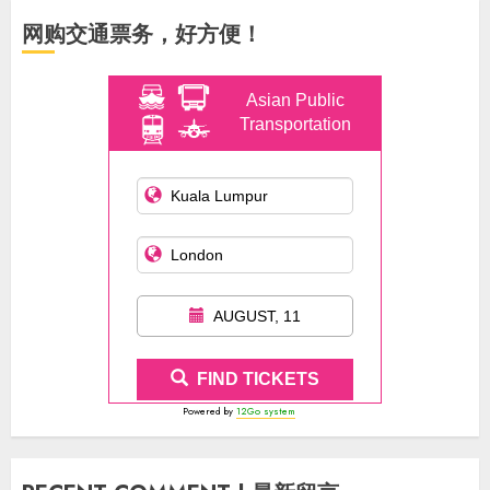
网购交通票务，好方便！
Asian Public
Transportation
AUGUST, 11
FIND TICKETS
Powered by
12Go system