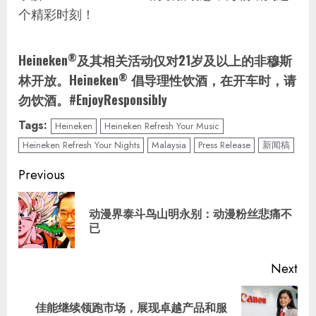
个精彩时刻！
®
Heineken
及其相关活动仅对21岁及以上的非穆斯
®
林开放。Heineken
倡导理性饮酒，在开车时，请
勿饮酒。#EnjoyResponsibly
Tags:
Heineken
Heineken Refresh Your Music
Heineken Refresh Your Nights
Malaysia
Press Release
新闻稿
Continue
Previous
Reading
动漫界泰斗鸟山明永别：动漫粉丝悲痛不
Pre
已
pos
Next
佳能继续领跑市场，展现卓越产品和服
Next