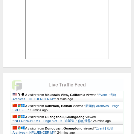
Live Traffic Feed
A visitor from
Mountain View, California
viewed "
Event | 活动
Archives - INFLUENCER.MY
"
9 mins ago
A visitor from
Danzhou, Hainan
viewed "
新闻稿 Archives - Page
5 of 15 -…
"
19 mins ago
A visitor from
Guangzhou, Guangdong
viewed
"
INFLUENCER.MY - Page 8 of 19 - 谁塑造了你的世界
"
24 mins ago
A visitor from
Dongguan, Guangdong
viewed "
Event | 活动
Archives - INFLUENCER.MY
"
24 mins ago