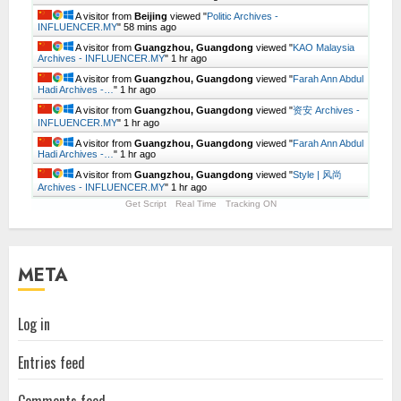
A visitor from
Beijing
viewed "
Politic Archives -
INFLUENCER.MY
"
58 mins ago
A visitor from
Guangzhou, Guangdong
viewed "
KAO Malaysia
Archives - INFLUENCER.MY
"
1 hr ago
A visitor from
Guangzhou, Guangdong
viewed "
Farah Ann Abdul
Hadi Archives -…
"
1 hr ago
A visitor from
Guangzhou, Guangdong
viewed "
资安 Archives -
INFLUENCER.MY
"
1 hr ago
A visitor from
Guangzhou, Guangdong
viewed "
Farah Ann Abdul
Hadi Archives -…
"
1 hr ago
A visitor from
Guangzhou, Guangdong
viewed "
Style | 风尚
Archives - INFLUENCER.MY
"
1 hr ago
Get Script
Real Time
Tracking ON
META
Log in
Entries feed