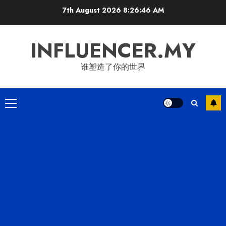
Skip
7th August 2026
8:26:47 AM
to
content
INFLUENCER.MY
谁塑造了你的世界
Primary
Menu