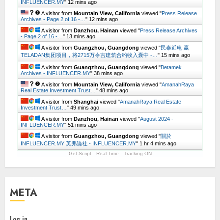
INFLUENCER.MY
"
12 mins ago
A visitor from
Mountain View, California
viewed "
Press Release
Archives - Page 2 of 16 -…
"
12 mins ago
A visitor from
Danzhou, Hainan
viewed "
Press Release Archives
- Page 2 of 16 -…
"
13 mins ago
A visitor from
Guangzhou, Guangdong
viewed "
民泰近电 赢
TELADAN集团项目，将2715万令吉建筑合约收入囊中 -…
"
15 mins ago
A visitor from
Guangzhou, Guangdong
viewed "
Betamek
Archives - INFLUENCER.MY
"
38 mins ago
A visitor from
Mountain View, California
viewed "
AmanahRaya
Real Estate Investment Trust…
"
48 mins ago
A visitor from
Shanghai
viewed "
AmanahRaya Real Estate
Investment Trust…
"
49 mins ago
A visitor from
Danzhou, Hainan
viewed "
August 2024 -
INFLUENCER.MY
"
51 mins ago
A visitor from
Guangzhou, Guangdong
viewed "
關於
INFLUENCER.MY 英弗論社 - INFLUENCER.MY
"
1 hr 4 mins ago
Get Script
Real Time
Tracking ON
META
Log in