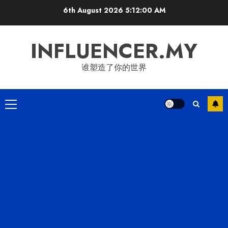
Skip
6th August 2026
5:12:00 AM
to
content
INFLUENCER.MY
谁塑造了你的世界
Primary
Menu