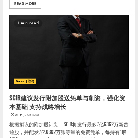
READ MORE
1 min read
News | 议论
SCIB建议发行附加股送凭单与削资，强化资
本基础 支持战略增长
27TH JUNE 2025
根据拟议的附加股计划，SCIB将发行最多7亿6362万新普
通股，并配发7亿6362万张等量的免费凭单，每持有1股