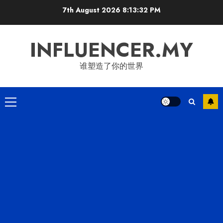
Skip
7th August 2026
8:13:34 PM
to
content
INFLUENCER.MY
谁塑造了你的世界
Primary
Menu