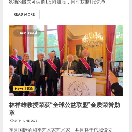
SCIB的股东可认购1股附加股，同时获赠1张凭单。
READ MORE
1 min read
News | 议论
林祥雄教授荣获“全球公益联盟”金质荣誉勋
章
24TH JUNE 2025
享誉国际的和平艺术家艺术家、并且将于槟城设立