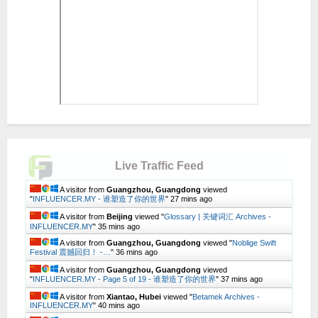
Live Traffic Feed
A visitor from
Guangzhou, Guangdong
viewed
"
INFLUENCER.MY - 谁塑造了你的世界
"
27 mins ago
A visitor from
Beijing
viewed "
Glossary | 关键词汇 Archives -
INFLUENCER.MY
"
35 mins ago
A visitor from
Guangzhou, Guangdong
viewed "
Noblige Swift
Festival 震撼回归！ -…
"
36 mins ago
A visitor from
Guangzhou, Guangdong
viewed
"
INFLUENCER.MY - Page 5 of 19 - 谁塑造了你的世界
"
37 mins ago
A visitor from
Xiantao, Hubei
viewed "
Betamek Archives -
INFLUENCER.MY
"
40 mins ago