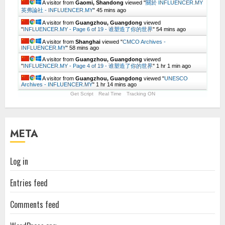
A visitor from
Gaomi, Shandong
viewed "
關於 INFLUENCER.MY
英弗論社 - INFLUENCER.MY
"
45 mins ago
A visitor from
Guangzhou, Guangdong
viewed
"
INFLUENCER.MY - Page 6 of 19 - 谁塑造了你的世界
"
54 mins ago
A visitor from
Shanghai
viewed "
CMCO Archives -
INFLUENCER.MY
"
58 mins ago
A visitor from
Guangzhou, Guangdong
viewed
"
INFLUENCER.MY - Page 4 of 19 - 谁塑造了你的世界
"
1 hr 1 min ago
A visitor from
Guangzhou, Guangdong
viewed "
UNESCO
Archives - INFLUENCER.MY
"
1 hr 14 mins ago
Get Script
Real Time
Tracking ON
META
Log in
Entries feed
Comments feed