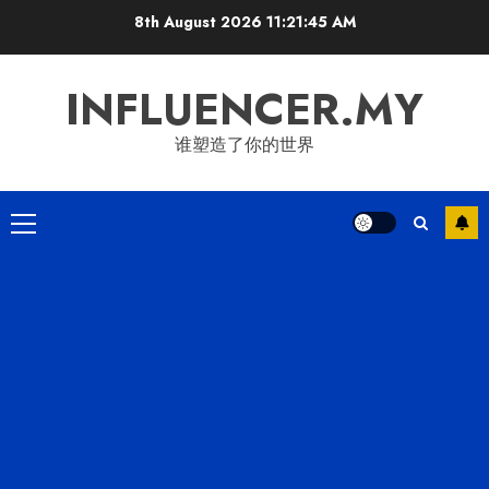
Skip
8th August 2026
11:21:45 AM
to
content
INFLUENCER.MY
谁塑造了你的世界
Primary
Menu