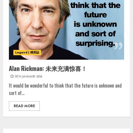
Legend | 精英誌
Alan Rickman: 未来充满惊喜！
15TH JANUARY 2016
It would be wonderful to think that the future is unknown and
sort of...
READ MORE