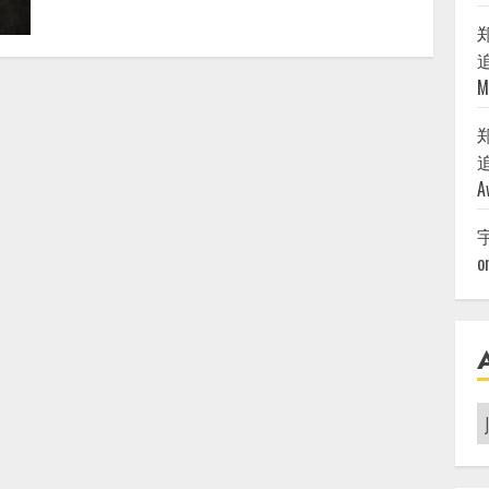
追
M
追
A
o
A
|