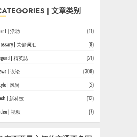
往
CATEGORIES | 文章类别
文
章
vent | 活动
(11)
lossary | 关键词汇
(8)
egend | 精英誌
(21)
ews | 议论
(308)
tyle | 风尚
(2)
ech | 新科技
(13)
ideo | 视频
(7)