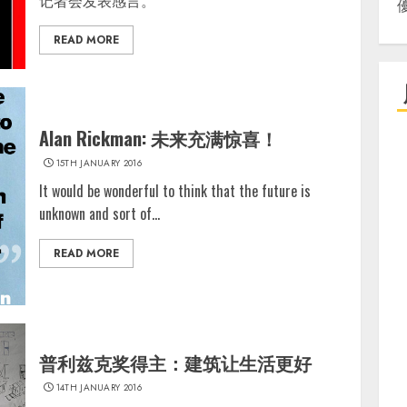
READ MORE
Alan Rickman: 未来充满惊喜！
15TH JANUARY 2016
It would be wonderful to think that the future is
unknown and sort of...
READ MORE
普利兹克奖得主：建筑让生活更好
14TH JANUARY 2016