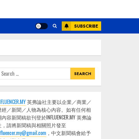
SUBSCRIBE
earch
or:
NFLUENCER.MY
英弗論社主要以企業／商業／
財經／新聞／人物為核心內容。如有任何相
關內容新聞稿欲刊登於INFLUENCER.MY 英弗論
社，請將新聞稿與相關照片發至
nfluencer.my@gmail.com
，中文新聞稿會給予