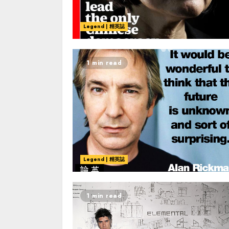
Legend | 精英誌
1 min read
Legend | 精英誌
1 min read