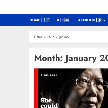
HOME | 主页
X | 推特
FACEBOOK | 脸书
Home
2016
January
Month:
January 2
1 min read