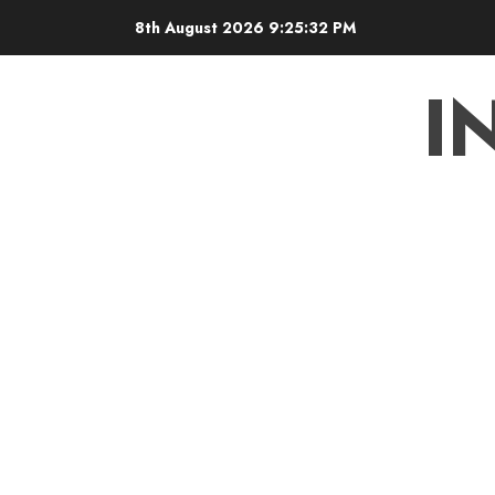
Skip
8th August 2026
9:25:33 PM
to
content
I