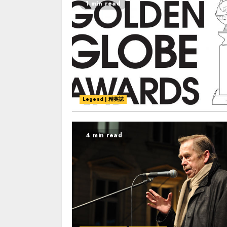
1 min read
Legend | 精英誌
4 min read