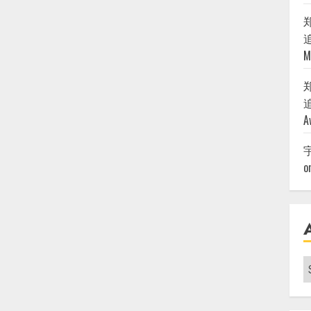
追
M
追
A
o
A
|