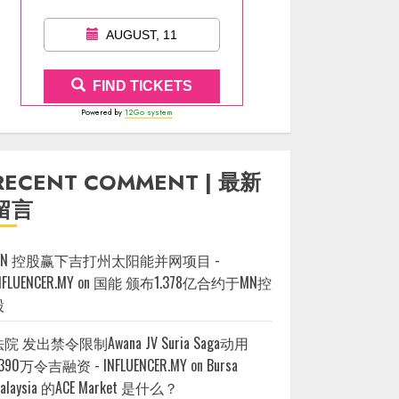
AUGUST, 11
FIND TICKETS
Powered by
12Go system
RECENT COMMENT | 最新
留言
MN 控股赢下吉打州太阳能并网项目 -
NFLUENCER.MY
on
国能 颁布1.378亿合约于MN控
股
院 发出禁令限制Awana JV Suria Saga动用
390万令吉融资 - INFLUENCER.MY
on
Bursa
alaysia 的ACE Market 是什么？