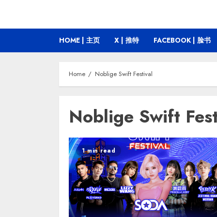
HOME | 主页
X | 推特
FACEBOOK | 脸书
Home
Noblige Swift Festival
Noblige Swift Fest
1 min read