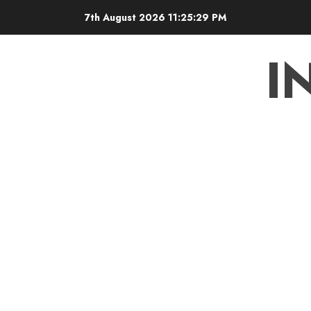
Skip
7th August 2026
11:25:30 PM
to
content
I