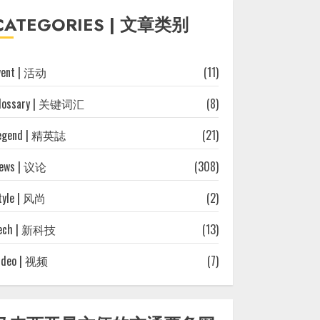
往
CATEGORIES | 文章类别
文
章
vent | 活动
(11)
lossary | 关键词汇
(8)
egend | 精英誌
(21)
ews | 议论
(308)
tyle | 风尚
(2)
ech | 新科技
(13)
ideo | 视频
(7)