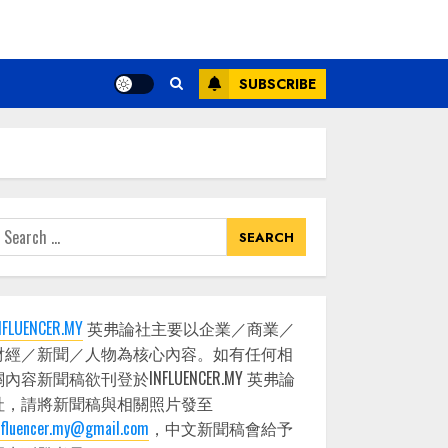
SUBSCRIBE
earch
or:
NFLUENCER.MY
英弗論社主要以企業／商業／
財經／新聞／人物為核心內容。如有任何相
關內容新聞稿欲刊登於INFLUENCER.MY 英弗論
社，請將新聞稿與相關照片發至
nfluencer.my@gmail.com
，中文新聞稿會給予