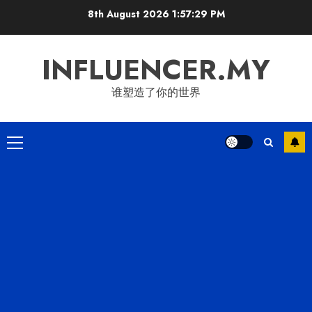
Skip
8th August 2026
1:57:29 PM
to
content
INFLUENCER.MY
谁塑造了你的世界
Primary
Menu