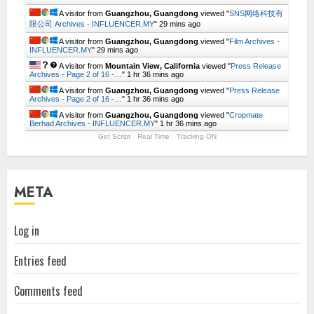
A visitor from
Guangzhou, Guangdong
viewed "
SNS网络科技有
限公司 Archives - INFLUENCER.MY
"
29 mins ago
A visitor from
Guangzhou, Guangdong
viewed "
Film Archives -
INFLUENCER.MY
"
29 mins ago
A visitor from
Mountain View, California
viewed "
Press Release
Archives - Page 2 of 16 -…
"
1 hr 36 mins ago
A visitor from
Guangzhou, Guangdong
viewed "
Press Release
Archives - Page 2 of 16 -…
"
1 hr 36 mins ago
A visitor from
Guangzhou, Guangdong
viewed "
Cropmate
Berhad Archives - INFLUENCER.MY
"
1 hr 36 mins ago
Get Script
Real Time
Tracking ON
META
Log in
Entries feed
Comments feed