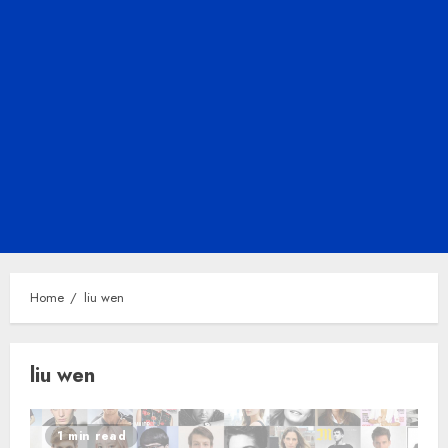
Home
liu wen
liu wen
1 min read