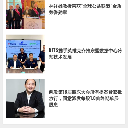
林祥雄教授荣获“全球公益联盟”金质
荣誉勋章
KJTS携手英维克齐推东盟数据中心冷
却技术发展
两发第18届股东大会所有提案皆获批
放行，同意派发每股1.0仙终期单层
股息