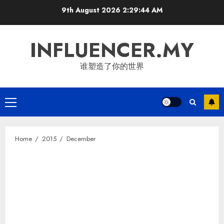
Skip
9th August 2026
2:29:45 AM
to
content
INFLUENCER.MY
谁塑造了你的世界
Primary
Menu
Home
2015
December