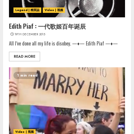
Legend | 精英誌
Video | 视频
Edith Piaf : 一代歌姬百年诞辰
19TH DECEMBER 2015
All I’ve done all my life is disobey. —♦— Edith Piaf —♦—
READ MORE
1 min read
Video | 视频