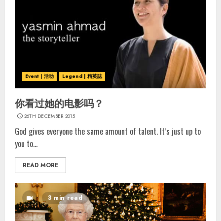
Event | 活动
Legend | 精英誌
你看过她的电影吗？
26TH DECEMBER 2015
God gives everyone the same amount of talent. It’s just up to
you to...
READ MORE
3 min read