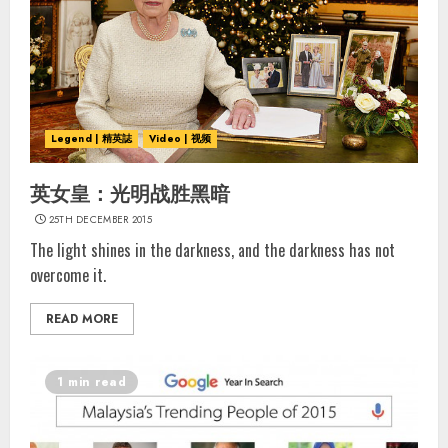
Legend | 精英誌
Video | 视频
英女皇：光明战胜黑暗
25TH DECEMBER 2015
The light shines in the darkness, and the darkness has not
overcome it.
READ MORE
1 min read