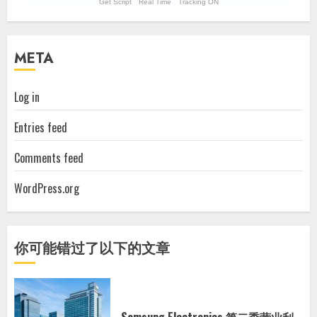
Get Script
Real Time
Tracking ON
META
Log in
Entries feed
Comments feed
WordPress.org
你可能错过了以下的文章
Samsung Electronics 第二季营业利