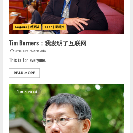
Legend | 精英誌
Tech | 新科技
Tim Berners：我发明了互联网
22ND DECEMBER 2015
This is for everyone.
READ MORE
1 min read