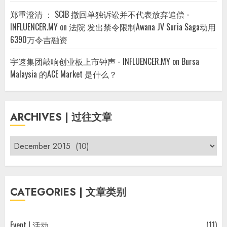
郑重澄清 ： SCIB 撤回单独诉讼并不代表放弃追偿 -
INFLUENCER.MY
on
法院 发出禁令限制Awana JV Suria Saga动用
6390万令吉融资
宇速集团敲响创业板上市钟声 - INFLUENCER.MY
on
Bursa
Malaysia 的ACE Market 是什么？
ARCHIVES | 过往文章
Archives
|
过
往
CATEGORIES | 文章类别
文
章
Event | 活动
(11)