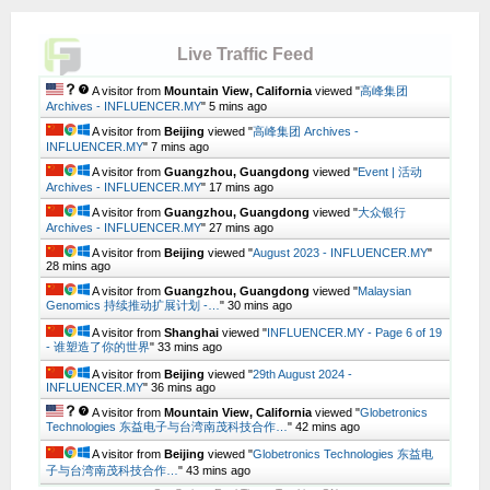
Live Traffic Feed
A visitor from
Mountain View, California
viewed "
高峰集团
Archives - INFLUENCER.MY
"
5 mins ago
A visitor from
Beijing
viewed "
高峰集团 Archives -
INFLUENCER.MY
"
7 mins ago
A visitor from
Guangzhou, Guangdong
viewed "
Event | 活动
Archives - INFLUENCER.MY
"
17 mins ago
A visitor from
Guangzhou, Guangdong
viewed "
大众银行
Archives - INFLUENCER.MY
"
27 mins ago
A visitor from
Beijing
viewed "
August 2023 - INFLUENCER.MY
"
28 mins ago
A visitor from
Guangzhou, Guangdong
viewed "
Malaysian
Genomics 持续推动扩展计划 -…
"
30 mins ago
A visitor from
Shanghai
viewed "
INFLUENCER.MY - Page 6 of 19
- 谁塑造了你的世界
"
33 mins ago
A visitor from
Beijing
viewed "
29th August 2024 -
INFLUENCER.MY
"
36 mins ago
A visitor from
Mountain View, California
viewed "
Globetronics
Technologies 东益电子与台湾南茂科技合作…
"
42 mins ago
A visitor from
Beijing
viewed "
Globetronics Technologies 东益电
子与台湾南茂科技合作…
"
43 mins ago