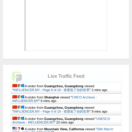
Live Traffic Feed
A visitor from
Guangzhou, Guangdong
viewed
"
INFLUENCER.MY - Page 6 of 19 - 谁塑造了你的世界
"
2 mins ago
A visitor from
Shanghai
viewed "
CMCO Archives -
INFLUENCER.MY
"
6 mins ago
A visitor from
Guangzhou, Guangdong
viewed
"
INFLUENCER.MY - Page 4 of 19 - 谁塑造了你的世界
"
9 mins ago
A visitor from
Guangzhou, Guangdong
viewed "
UNESCO
Archives - INFLUENCER.MY
"
22 mins ago
A visitor from
Mountain View, California
viewed "
26th March