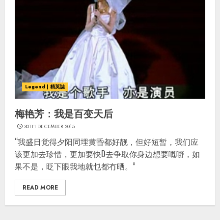
Legend | 精英誌
梅艳芳：我是百变天后
30TH DECEMBER 2015
“我盛日觉得夕阳同埋黄昏都好靓，但好短暂，我们应
该更加去珍惜，更加要快D去争取你身边想要嘅嘢，如
果不是，眨下眼我地就乜都冇晒。”
READ MORE