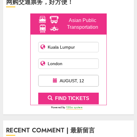
网购交通票务，好方便！
Asian Public
Transportation
AUGUST, 12
FIND TICKETS
Powered by
12Go system
RECENT COMMENT | 最新留言