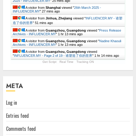
2025 - INFLUENCER.MY
"
25 mins ago
A visitor from
Shanghai
viewed "
26th March 2025 -
INFLUENCER.MY
"
27 mins ago
A visitor from
Jinhua, Zhejiang
viewed "
INFLUENCER.MY - 谁塑
造了你的世界
"
51 mins ago
A visitor from
Guangzhou, Guangdong
viewed "
Press Release
Archives - INFLUENCER.MY
"
1 hr 13 mins ago
A visitor from
Guangzhou, Guangdong
viewed "
Nadine Khaouli
Archives - INFLUENCER.MY
"
1 hr 13 mins ago
A visitor from
Guangzhou, Guangdong
viewed
"
INFLUENCER.MY - Page 2 of 19 - 谁塑造了你的世界
"
1 hr 14 mins ago
Get Script
Real Time
Tracking ON
META
Log in
Entries feed
Comments feed