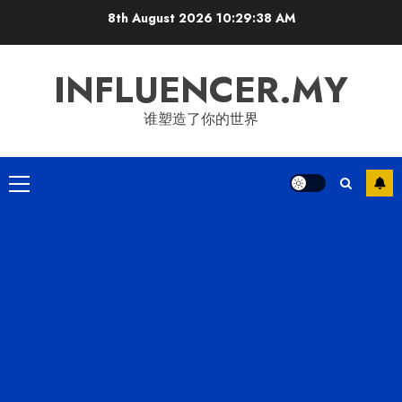
Skip
8th August 2026
10:29:39 AM
to
content
INFLUENCER.MY
谁塑造了你的世界
Primary
Menu