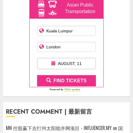
Asian Public
Transportation
AUGUST, 11
FIND TICKETS
Powered by
12Go system
RECENT COMMENT | 最新留言
MN 控股赢下吉打州太阳能并网项目 - INFLUENCER.MY
on
国