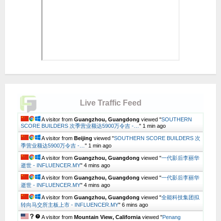
Live Traffic Feed
A visitor from
Guangzhou, Guangdong
viewed "
SOUTHERN
SCORE BUILDERS 次季营业额达5900万令吉 -…
"
1 min ago
A visitor from
Beijing
viewed "
SOUTHERN SCORE BUILDERS 次
季营业额达5900万令吉 -…
"
2 mins ago
A visitor from
Guangzhou, Guangdong
viewed "
一代影后李丽华
逝世 - INFLUENCER.MY
"
4 mins ago
A visitor from
Guangzhou, Guangdong
viewed "
一代影后李丽华
逝世 - INFLUENCER.MY
"
4 mins ago
A visitor from
Guangzhou, Guangdong
viewed "
全能科技集团拟
转向马交所主板上市 - INFLUENCER.MY
"
6 mins ago
A visitor from
Mountain View, California
viewed "
Penang