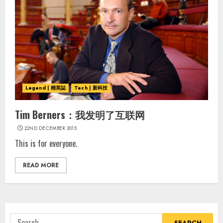
Legend | 精英誌
Tech | 新科技
Tim Berners：我发明了互联网
22ND DECEMBER 2015
This is for everyone.
READ MORE
Search