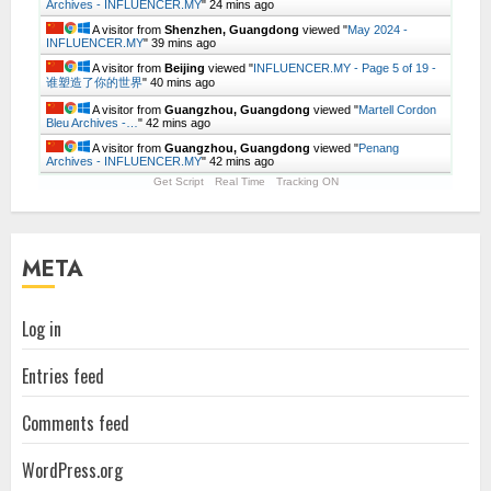
Archives - INFLUENCER.MY
"
24 mins ago
A visitor from
Shenzhen, Guangdong
viewed "
May 2024 -
INFLUENCER.MY
"
39 mins ago
A visitor from
Beijing
viewed "
INFLUENCER.MY - Page 5 of 19 -
谁塑造了你的世界
"
40 mins ago
A visitor from
Guangzhou, Guangdong
viewed "
Martell Cordon
Bleu Archives -…
"
42 mins ago
A visitor from
Guangzhou, Guangdong
viewed "
Penang
Archives - INFLUENCER.MY
"
42 mins ago
Get Script
Real Time
Tracking ON
META
Log in
Entries feed
Comments feed
WordPress.org