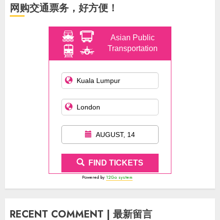
网购交通票务，好方便！
Asian Public
Transportation
AUGUST, 14
FIND TICKETS
Powered by
12Go system
RECENT COMMENT | 最新留言