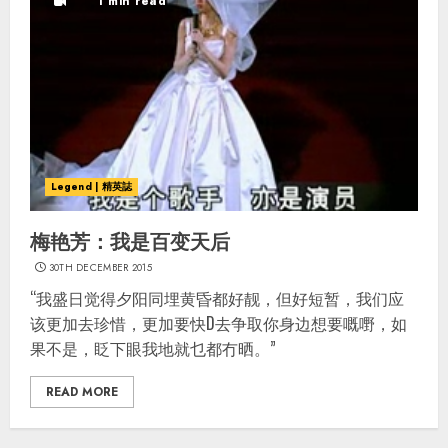
1 min read
Legend | 精英誌
梅艳芳：我是百变天后
30TH DECEMBER 2015
“我盛日觉得夕阳同埋黄昏都好靓，但好短暂，我们应
该更加去珍惜，更加要快D去争取你身边想要嘅嘢，如
果不是，眨下眼我地就乜都冇晒。”
READ MORE