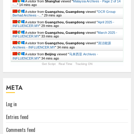
A visitor from
Shanghai
viewed "
Malaysia Archives - Page 2 of 14
-…
"
14 mins ago
A visitor from
Guangzhou, Guangdong
viewed "
OCR Group
Berhad Archives -…
"
29 mins ago
A visitor from
Guangzhou, Guangdong
viewed "
April 2025 -
INFLUENCER.MY
"
29 mins ago
A visitor from
Guangzhou, Guangdong
viewed "
March 2025 -
INFLUENCER.MY
"
33 mins ago
A visitor from
Guangzhou, Guangdong
viewed "
清洁能源
Archives - INFLUENCER.MY
"
34 mins ago
A visitor from
Beijing
viewed "
马来西亚 Archives -
INFLUENCER.MY
"
34 mins ago
Get Script
Real Time
Tracking ON
META
Log in
Entries feed
Comments feed