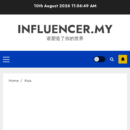
Skip
10th August 2026
11:56:49 AM
to
content
INFLUENCER.MY
谁塑造了你的世界
Primary
Menu
Home
Asia