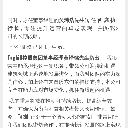
同时，原任董事经理的
吴玮浩先生
转 任
首 席 执
行 长
，专 注 提 升 运 营 的 卓 越 表 现，并执行公
司的长期战略。
上 述 调 整 已 即 时 生 效。
Taghill控股集团董事经理黄绎铭先生
指出：“我很
荣幸能承担起这一新职务，带领公司迎接新机遇。
建筑领域正迅速地发展进化，而我对团队的实力深
具信心，加上还有来自股东们的持续支持，本公司
完全有能力应对市场变化，抓住新崛起的机遇。“
“我的重点将放在推动可持续增长、提高运营效
率，并确保为所有利益相关者带来长期价值。如
今，Taghill正处于一个激动人心的时刻，非常期待
和我们团队密切合作，在推动长远发展的路上实现