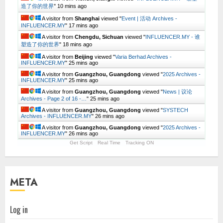
造了你的世界
"
10 mins ago
A visitor from
Shanghai
viewed "
Event | 活动 Archives -
INFLUENCER.MY
"
17 mins ago
A visitor from
Chengdu, Sichuan
viewed "
INFLUENCER.MY - 谁
塑造了你的世界
"
18 mins ago
A visitor from
Beijing
viewed "
Varia Berhad Archives -
INFLUENCER.MY
"
25 mins ago
A visitor from
Guangzhou, Guangdong
viewed "
2025 Archives -
INFLUENCER.MY
"
25 mins ago
A visitor from
Guangzhou, Guangdong
viewed "
News | 议论
Archives - Page 2 of 16 -…
"
25 mins ago
A visitor from
Guangzhou, Guangdong
viewed "
SYSTECH
Archives - INFLUENCER.MY
"
26 mins ago
A visitor from
Guangzhou, Guangdong
viewed "
2025 Archives -
INFLUENCER.MY
"
26 mins ago
Get Script
Real Time
Tracking ON
META
Log in