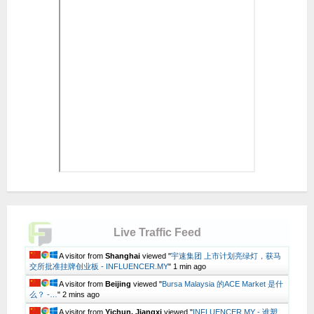
Live Traffic Feed
A visitor from
Shanghai
viewed "
宇速集团 上市计划亮绿灯，获马
交所批准挂牌创业板 - INFLUENCER.MY
"
1 min ago
A visitor from
Beijing
viewed "
Bursa Malaysia 的ACE Market 是什
么？ -…
"
2 mins ago
A visitor from
Yichun, Jiangxi
viewed "
INFLUENCER.MY - 谁塑