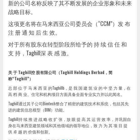
新的公司名称反映了其不断发展的企业形象和未来
战略目标。
这项更名将在马来西亚公司委员会（“CCM”）发 布
注 册 通 知 后 生 效。
对于所有股东在转型阶段所给予的 持 续 信 任 和
支 持，Taghill深 表 感 激。
关 于 Taghill控 股有限公司（Taghill Holdings Berhad，简
称“Taghill”）
总 部 位 于 马 来 西 亚 的Taghillb，是 我 国 建 筑 业 的 中 坚 力 量，在
高 档 商 业、住宅和机构项目方面具备全面专业实力并以此闻名。
Taghill通过其子公司Bimtech整合了精密的建筑技术和系统，包括其先
进的建筑信息模型（BIM）功能。
Taghill持 续 推 进 战 略 收 扩 张，放 眼 提 高 其 运 营 效 率，并巩固自
身在马来西亚建筑领域和其他领域的领导地位，致 力 为 其 项 目 提
供 卓 越 的 价值和创新。