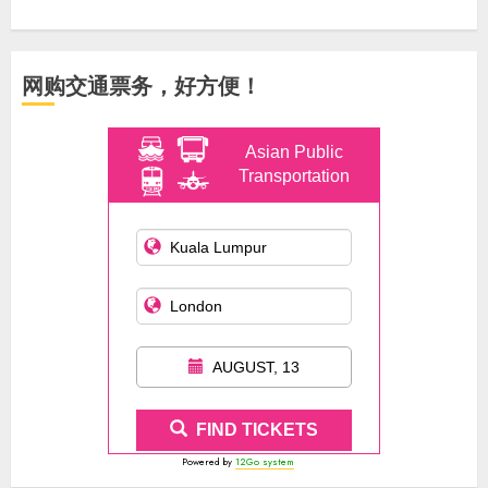
网购交通票务，好方便！
Asian Public
Transportation
AUGUST, 13
FIND TICKETS
Powered by
12Go system