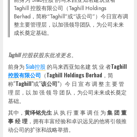
前身为 Siab控股 的马来西亚知名建筑业者
Taghill 控股有限公司（Taghill Holdings
Berhad，简称“Taghill”或“该公司”）今日宣布调
整主要管理层，以加强领导团队，为公司未来
成长奠定基础。
Taghill 控股获股东批准更名
。
前身为
Siab控股
的马来西亚知名建 筑 业 者
Taghill
控股有限公司
（
Taghill Holdings Berhad
，简
称“
Taghill
”或“
该公司
”）今 日 宣 布 调 整 主 要 管
理 层，以 加 强 领 导 团 队，为公司未来成长奠定
基础。
其中，
黄绎铭先生
从 执 行 董 事 调 任 为
集 团 董
事 经 理
，拥有丰富经验和卓识远见的他将引领推
动公司的扩张和战略举措。