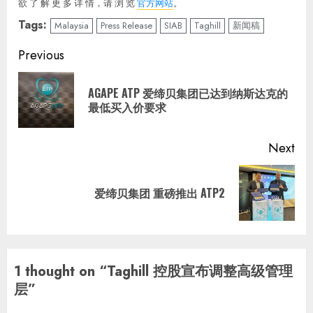
欲 了 解 更 多 详 情，请 浏 览
官方网站
。
Tags:
Malaysia
Press Release
SIAB
Taghill
新闻稿
Continue
Previous
Reading
AGAPE ATP 爱缔贝集团已达到纳斯达克的
Pre
最低买入价要求
pos
Next
Next
爱缔贝集团 重磅推出 ATP2
post:
1 thought on “
Taghill 控股宣布调整高级管理
层
”