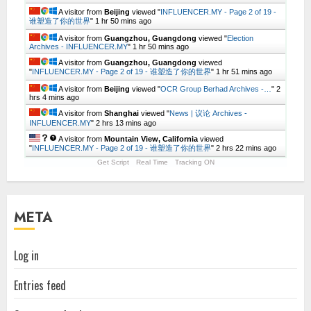
A visitor from
Beijing
viewed "
INFLUENCER.MY - Page 2 of 19 -
谁塑造了你的世界
"
1 hr 50 mins ago
A visitor from
Guangzhou, Guangdong
viewed "
Election
Archives - INFLUENCER.MY
"
1 hr 51 mins ago
A visitor from
Guangzhou, Guangdong
viewed
"
INFLUENCER.MY - Page 2 of 19 - 谁塑造了你的世界
"
1 hr 51 mins ago
A visitor from
Beijing
viewed "
OCR Group Berhad Archives -…
"
2
hrs 4 mins ago
A visitor from
Shanghai
viewed "
News | 议论 Archives -
INFLUENCER.MY
"
2 hrs 13 mins ago
A visitor from
Mountain View, California
viewed
"
INFLUENCER.MY - Page 2 of 19 - 谁塑造了你的世界
"
2 hrs 22 mins ago
Get Script
Real Time
Tracking ON
META
Log in
Entries feed