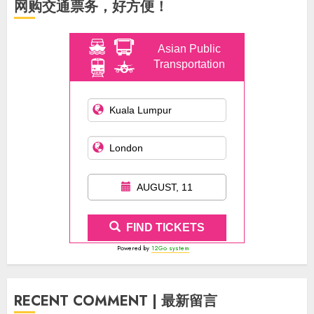
网购交通票务，好方便！
Asian Public
Transportation
AUGUST, 11
FIND TICKETS
Powered by
12Go system
RECENT COMMENT | 最新留言