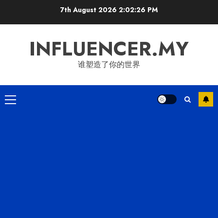
Skip
7th August 2026
2:02:27 PM
to
content
INFLUENCER.MY
谁塑造了你的世界
Primary
Menu