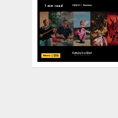
1 min read
News | 议论