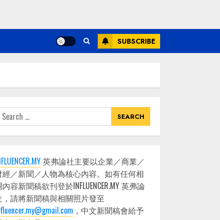
SUBSCRIBE
earch
or:
NFLUENCER.MY
英弗論社主要以企業／商業／
財經／新聞／人物為核心內容。如有任何相
關內容新聞稿欲刊登於INFLUENCER.MY 英弗論
社，請將新聞稿與相關照片發至
nfluencer.my@gmail.com
，中文新聞稿會給予