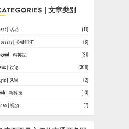
往
CATEGORIES | 文章类别
文
章
vent | 活动
(11)
lossary | 关键词汇
(8)
egend | 精英誌
(21)
ews | 议论
(308)
tyle | 风尚
(2)
ech | 新科技
(13)
ideo | 视频
(7)