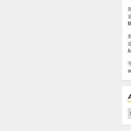
追
M
追
A
o
A
|