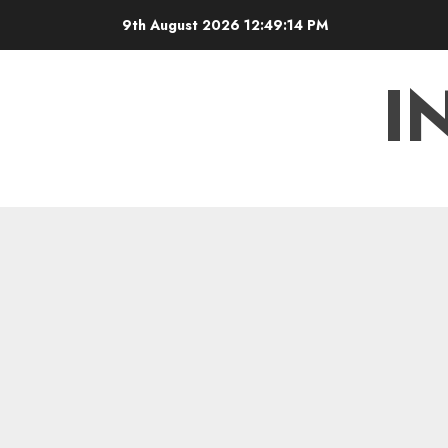
Skip
9th August 2026
12:49:15 PM
to
content
I