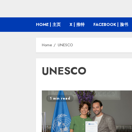
HOME | 主页
X | 推特
FACEBOOK | 脸书
Home
UNESCO
UNESCO
1 min read