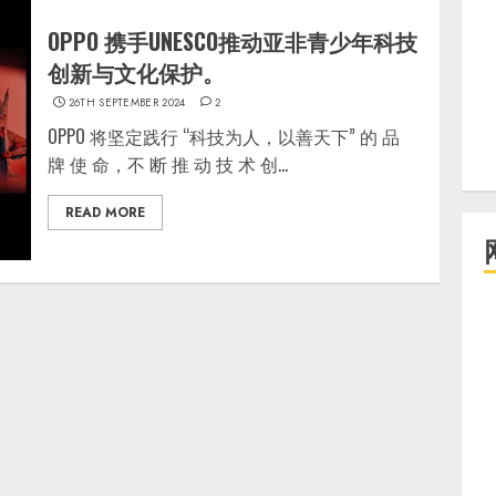
OPPO 携手UNESCO推动亚非青少年科技
创新与文化保护。
26TH SEPTEMBER 2024
2
OPPO 将坚定践行 “科技为人，以善天下” 的 品
牌 使 命，不 断 推 动 技 术 创...
READ MORE