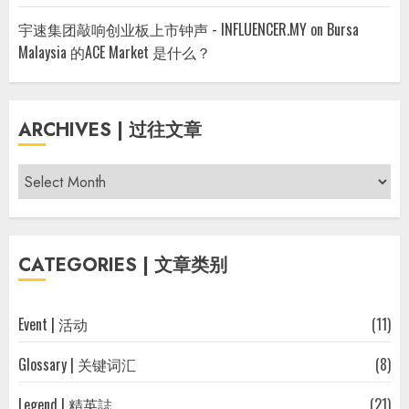
宇速集团敲响创业板上市钟声 - INFLUENCER.MY
on
Bursa
Malaysia 的ACE Market 是什么？
ARCHIVES | 过往文章
Archives
|
过
往
CATEGORIES | 文章类别
文
章
Event | 活动
(11)
Glossary | 关键词汇
(8)
Legend | 精英誌
(21)