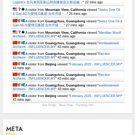
Logistics 在马来西亚新山和吉隆坡设立新设施…
"
22 mins ago
A visitor from
Mountain View, California
viewed "
Swiss One Oil
& Gas AG与爱缔贝集团 合作升级 -…
"
25 mins ago
A visitor from
Guangzhou, Guangdong
viewed "
Swiss One Oil &
Gas AG与爱缔贝集团 合作升级 -…
"
27 mins ago
A visitor from
Mountain View, California
viewed "
Meridian World
Archives - INFLUENCER.MY
"
42 mins ago
A visitor from
Guangzhou, Guangdong
viewed "
worldwideweb
Archives - INFLUENCER.MY
"
43 mins ago
A visitor from
Guangzhou, Guangdong
viewed "
Election
Archives - INFLUENCER.MY
"
43 mins ago
A visitor from
Beijing
viewed "
February 2025 - INFLUENCER.MY
"
43 mins ago
A visitor from
Guangzhou, Guangdong
viewed "
Election
Archives - INFLUENCER.MY
"
43 mins ago
A visitor from
Guangzhou, Guangdong
viewed "
worldwideweb
Archives - INFLUENCER.MY
"
43 mins ago
A visitor from
Beijing
viewed "
February 2025 - INFLUENCER.MY
"
43 mins ago
Get Script
Real Time
Tracking ON
META