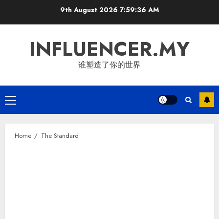
Skip
9th August 2026
7:59:37 AM
to
content
INFLUENCER.MY
谁塑造了你的世界
Primary
Menu
Home
The Standard