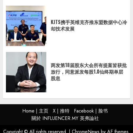
KJTS携手英维克齐推东盟数据中心冷
却技术发展
两发第18届股东大会所有提案皆获批
放行，同意派发每股1.0仙终期单层
股息
Home | 主页
X | 推特
Facebook | 脸书
關於 INFLUENCER.MY 英弗論社
Copyright © All rights reserved.
|
ChromeNews
by AF themes.