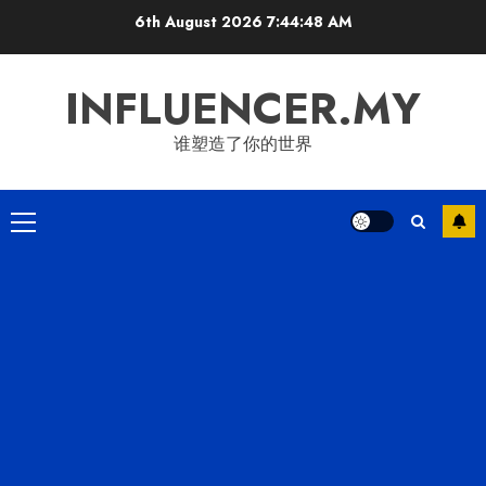
Skip
6th August 2026
7:44:48 AM
to
content
INFLUENCER.MY
谁塑造了你的世界
Primary
Menu