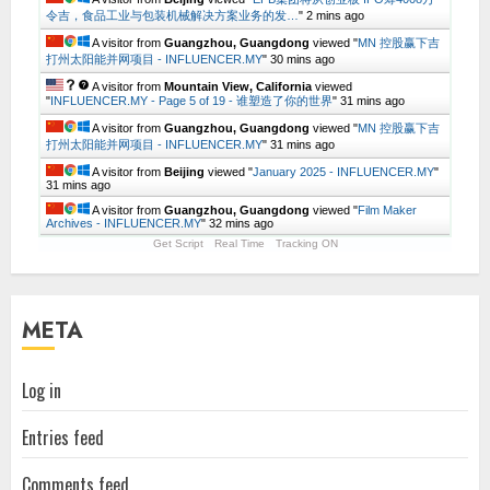
令吉，食品工业与包装机械解决方案业务的发…
"
2 mins ago
A visitor from
Guangzhou, Guangdong
viewed "
MN 控股赢下吉
打州太阳能并网项目 - INFLUENCER.MY
"
30 mins ago
A visitor from
Mountain View, California
viewed
"
INFLUENCER.MY - Page 5 of 19 - 谁塑造了你的世界
"
31 mins ago
A visitor from
Guangzhou, Guangdong
viewed "
MN 控股赢下吉
打州太阳能并网项目 - INFLUENCER.MY
"
31 mins ago
A visitor from
Beijing
viewed "
January 2025 - INFLUENCER.MY
"
31 mins ago
A visitor from
Guangzhou, Guangdong
viewed "
Film Maker
Archives - INFLUENCER.MY
"
32 mins ago
Get Script
Real Time
Tracking ON
META
Log in
Entries feed
Comments feed