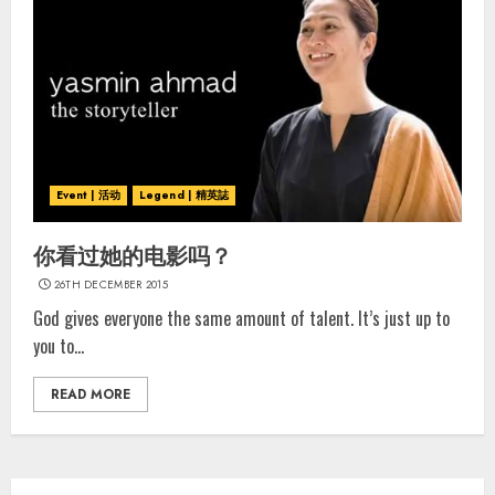
Event | 活动
Legend | 精英誌
你看过她的电影吗？
26TH DECEMBER 2015
God gives everyone the same amount of talent. It’s just up to
you to...
READ MORE