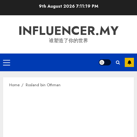
Skip
9th August 2026
7:11:20 PM
to
content
INFLUENCER.MY
谁塑造了你的世界
Primary
Menu
Home
Rosland bin Othman