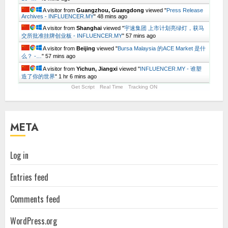
A visitor from
Guangzhou, Guangdong
viewed "
Press Release
Archives - INFLUENCER.MY
"
48 mins ago
A visitor from
Shanghai
viewed "
宇速集团 上市计划亮绿灯，获马
交所批准挂牌创业板 - INFLUENCER.MY
"
57 mins ago
A visitor from
Beijing
viewed "
Bursa Malaysia 的ACE Market 是什
么？ -…
"
57 mins ago
A visitor from
Yichun, Jiangxi
viewed "
INFLUENCER.MY - 谁塑
造了你的世界
"
1 hr 6 mins ago
Get Script
Real Time
Tracking ON
META
Log in
Entries feed
Comments feed
WordPress.org