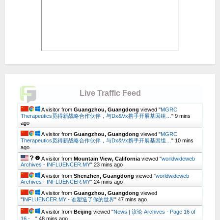
Live Traffic Feed
A visitor from
Guangzhou, Guangdong
viewed "
MGRC
Therapeutics觅得新战略合作伙伴，与Dx&Vx携手开展基因组…
"
9 mins
ago
A visitor from
Guangzhou, Guangdong
viewed "
MGRC
Therapeutics觅得新战略合作伙伴，与Dx&Vx携手开展基因组…
"
10 mins
ago
A visitor from
Mountain View, California
viewed "
worldwideweb
Archives - INFLUENCER.MY
"
23 mins ago
A visitor from
Shenzhen, Guangdong
viewed "
worldwideweb
Archives - INFLUENCER.MY
"
24 mins ago
A visitor from
Guangzhou, Guangdong
viewed
"
INFLUENCER.MY - 谁塑造了你的世界
"
47 mins ago
A visitor from
Beijing
viewed "
News | 议论 Archives - Page 16 of
16 -…
"
48 mins ago