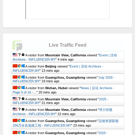
Live Traffic Feed
A visitor from
Mountain View, California
viewed "
Event | 活动
Archives - INFLUENCER.MY
"
4 mins ago
A visitor from
Beijing
viewed "
Event | 活动 Archives -
INFLUENCER.MY
"
14 mins ago
A visitor from
Guangzhou, Guangdong
viewed "
July 2026 -
INFLUENCER.MY
"
19 mins ago
A visitor from
Wuhan, Hubei
viewed "
News | 议论 Archives -
Page 5 of 16 -…
"
20 mins ago
A visitor from
Mountain View, California
viewed "
2025 -
INFLUENCER.MY
"
21 mins ago
A visitor from
Mountain View, California
viewed "
伟力控股
Archives - INFLUENCER.MY
"
22 mins ago
A visitor from
Guangzhou, Guangdong
viewed "
迈德资源获颁
256万令吉道路工程 - INFLUENCER.MY
"
23 mins ago
A visitor from
Guangzhou, Guangdong
viewed "
2025 -