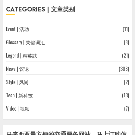
往
CATEGORIES | 文章类别
文
章
Event | 活动
(11)
Glossary | 关键词汇
(8)
Legend | 精英誌
(21)
News | 议论
(308)
Style | 风尚
(2)
Tech | 新科技
(13)
Video | 视频
(7)
马来西亚最方便的交通票务网站，马上订购你