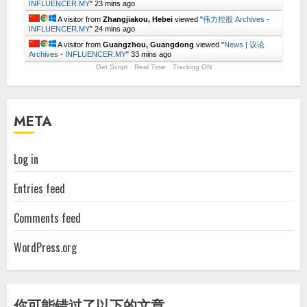
INFLUENCER.MY
"
23 mins ago
A visitor from
Zhangjiakou, Hebei
viewed "
伟力控股 Archives -
INFLUENCER.MY
"
24 mins ago
A visitor from
Guangzhou, Guangdong
viewed "
News | 议论
Archives - INFLUENCER.MY
"
33 mins ago
Get Script
Real Time
Tracking ON
META
Log in
Entries feed
Comments feed
WordPress.org
你可能错过了以下的文章