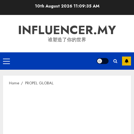
Skip
10th August 2026
11:09:36 AM
to
content
INFLUENCER.MY
谁塑造了你的世界
Primary
Menu
Home
PROPEL GLOBAL