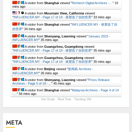
A visitor from
Shanghai
viewed "
Richtech Digital Archives -…
"
15
mins ago
A visitor from
Mountain View, California
viewed
"
INFLUENCER.MY - Page 17 of 19 - 谁塑造了你的世界
"
33 mins ago
A visitor from
Shanghai
viewed "
INFLUENCER.MY - 谁塑造了你
的世界
"
34 mins ago
A visitor from
Shenyang, Liaoning
viewed "
January 2023 -
INFLUENCER.MY
"
35 mins ago
A visitor from
Guangzhou, Guangdong
viewed
"
INFLUENCER.MY - Page 17 of 19 - 谁塑造了你的世界
"
35 mins ago
A visitor from
Guangzhou, Guangdong
viewed
"
INFLUENCER.MY - Page 17 of 19 - 谁塑造了你的世界
"
35 mins ago
A visitor from
Beijing
viewed "
新闻稿 Archives -
INFLUENCER.MY
"
35 mins ago
A visitor from
Shenyang, Liaoning
viewed "
Press Release
Archives - Page 5 of 16 -…
"
45 mins ago
A visitor from
Shanghai
viewed "
Malaysia Archives - Page 4 of 14
-…
"
56 mins ago
Get Script
Real Time
Tracking ON
META