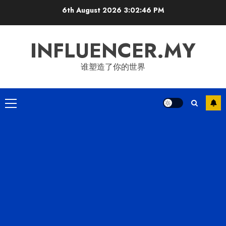
Skip
6th August 2026
3:02:47 PM
to
content
INFLUENCER.MY
谁塑造了你的世界
Primary
Menu