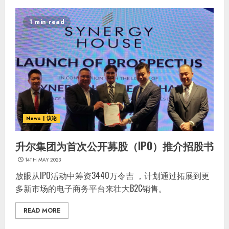
1 min read
News | 议论
升尔集团为首次公开募股（IPO）推介招股书
14TH MAY 2023
放眼从IPO活动中筹资3440万令吉 ，计划通过拓展到更
多新市场的电子商务平台来壮大B2C销售。
READ MORE