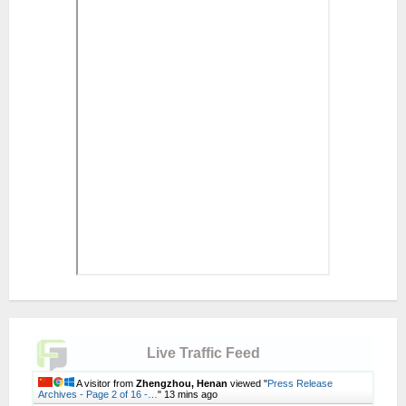
Live Traffic Feed
A visitor from
Zhengzhou, Henan
viewed "
Press Release
Archives - Page 2 of 16 -…
"
13 mins ago