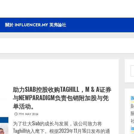
關於 INFLUENCER.MY 英弗論社
S
f
助力SIAB控股收购TAGHILL，M & A证券
与NEWPARADIGM负责包销附加股与凭
I
单活动。
7TH MAY 2024
为了壮大Siab的成长与发展，该公司致力将
i
Taghill纳入麾下。根据2023年11月16日发布的通