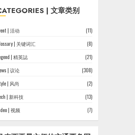
往
CATEGORIES | 文章类别
文
章
vent | 活动
(11)
lossary | 关键词汇
(8)
egend | 精英誌
(21)
ews | 议论
(308)
tyle | 风尚
(2)
ech | 新科技
(13)
ideo | 视频
(7)