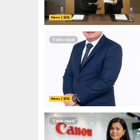
News | 议论
1 min read
News | 议论
1 min read