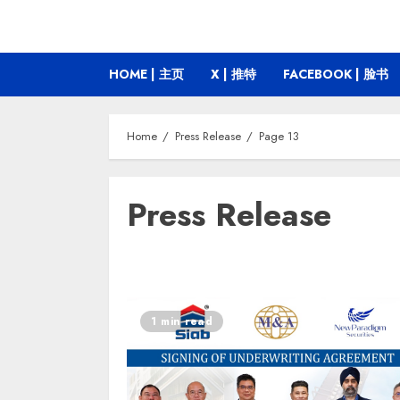
HOME | 主页
X | 推特
FACEBOOK | 脸书
Home
Press Release
Page 13
Press Release
1 min read