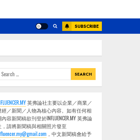
SUBSCRIBE
earch
or:
NFLUENCER.MY
英弗論社主要以企業／商業／
財經／新聞／人物為核心內容。如有任何相
關內容新聞稿欲刊登於INFLUENCER.MY 英弗論
社，請將新聞稿與相關照片發至
nfluencer.my@gmail.com
，中文新聞稿會給予