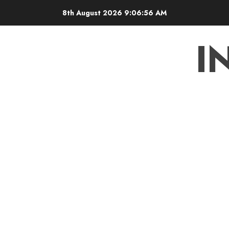
Skip
8th August 2026
9:06:57 AM
to
content
I