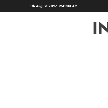
Skip
8th August 2026
9:41:34 AM
to
content
I