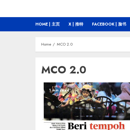
HOME | 主页
X | 推特
FACEBOOK | 脸书
Home
MCO 2.0
MCO 2.0
1 min read