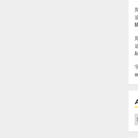
追
M
追
A
o
A
|