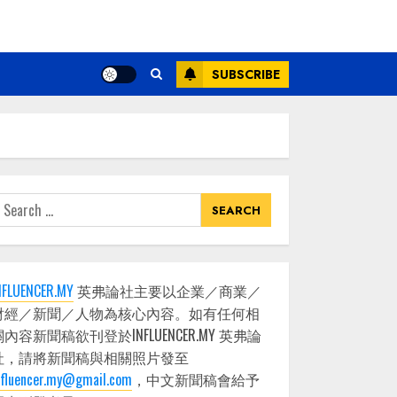
SUBSCRIBE
earch
or:
NFLUENCER.MY
英弗論社主要以企業／商業／
財經／新聞／人物為核心內容。如有任何相
關內容新聞稿欲刊登於INFLUENCER.MY 英弗論
社，請將新聞稿與相關照片發至
nfluencer.my@gmail.com
，中文新聞稿會給予