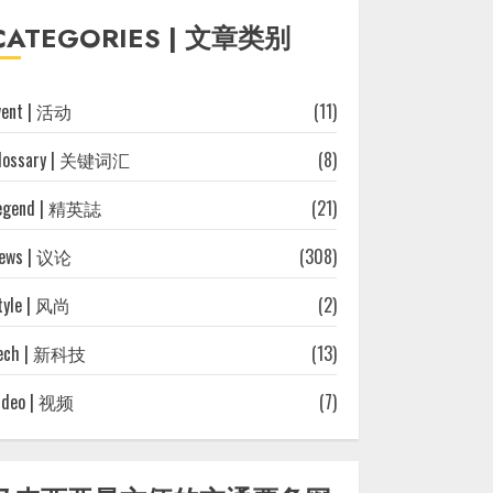
往
CATEGORIES | 文章类别
文
章
vent | 活动
(11)
lossary | 关键词汇
(8)
egend | 精英誌
(21)
ews | 议论
(308)
tyle | 风尚
(2)
ech | 新科技
(13)
ideo | 视频
(7)