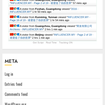
A visitor from
Guangzhou, Guangdong
viewed
"
INFLUENCER.MY - Page 2 of 19 - 谁塑造了你的世界
"
57 mins ago
A visitor from
Foshan, Guangdong
viewed "
2016 -
INFLUENCER.MY
"
1 hr 50 mins ago
A visitor from
Kunming, Yunnan
viewed "
INFLUENCER.MY -
Page 16 of 19 - 谁塑造了你的世界
"
1 hr 54 mins ago
A visitor from
Guangzhou, Guangdong
viewed "
两发有限公司
Archives - INFLUENCER.MY
"
2 hrs 1 min ago
A visitor from
Beijing
viewed "
INFLUENCER.MY - Page 2 of 19 -
谁塑造了你的世界
"
2 hrs 1 min ago
Get Script
Real Time
Tracking ON
META
Log in
Entries feed
Comments feed
WordPress.org