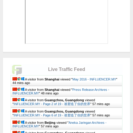
Live Traffic Feed
A visitor from
Shanghai
viewed "
May 2016 - INFLUENCER.MY
"
44 mins ago
A visitor from
Shanghai
viewed "
Press Release Archives -
INFLUENCER.MY
"
48 mins ago
A visitor from
Guangzhou, Guangdong
viewed
"
INFLUENCER.MY - Page 2 of 19 - 谁塑造了你的世界
"
57 mins ago
A visitor from
Guangzhou, Guangdong
viewed
"
INFLUENCER.MY - Page 6 of 19 - 谁塑造了你的世界
"
57 mins ago
A visitor from
Beijing
viewed "
Aneka Jaringan Archives -
INFLUENCER.MY
"
57 mins ago