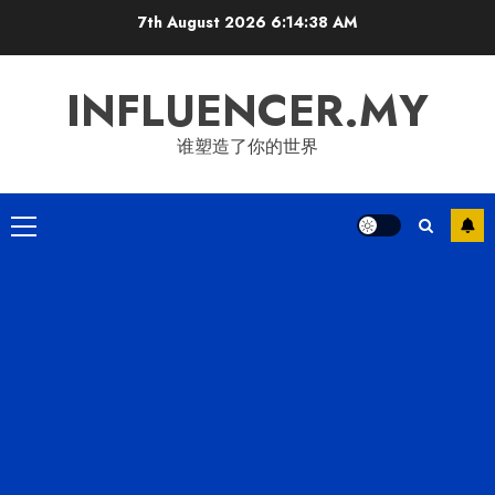
Skip
7th August 2026
6:14:38 AM
to
content
INFLUENCER.MY
谁塑造了你的世界
Primary
Menu