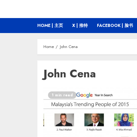
HOME | 主页
X | 推特
FACEBOOK | 脸书
Home
John Cena
John Cena
1 min read