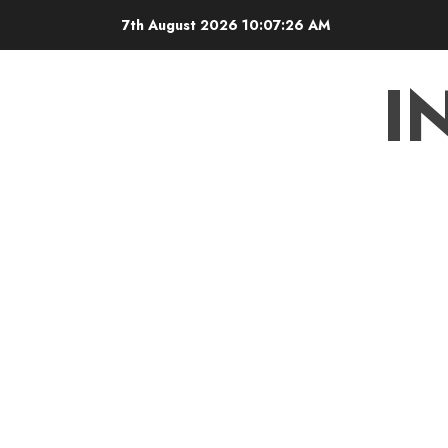
Skip
7th August 2026
10:07:27 AM
to
content
I