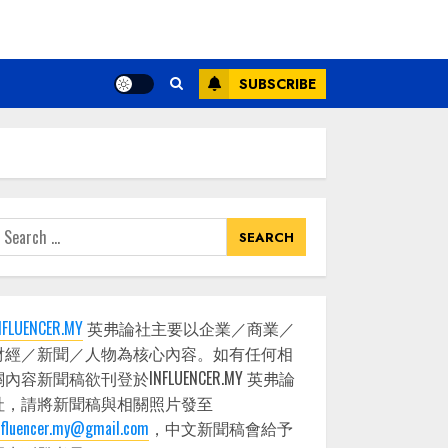
SUBSCRIBE
earch
or:
NFLUENCER.MY
英弗論社主要以企業／商業／
財經／新聞／人物為核心內容。如有任何相
關內容新聞稿欲刊登於INFLUENCER.MY 英弗論
社，請將新聞稿與相關照片發至
nfluencer.my@gmail.com
，中文新聞稿會給予