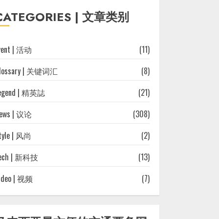
往
CATEGORIES | 文章类别
文
章
vent | 活动
(11)
lossary | 关键词汇
(8)
egend | 精英誌
(21)
ews | 议论
(308)
tyle | 风尚
(2)
ech | 新科技
(13)
ideo | 视频
(7)