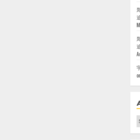
追
M
追
A
o
A
|