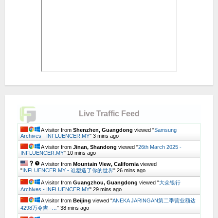
Live Traffic Feed
A visitor from
Shenzhen, Guangdong
viewed "
Samsung
Archives - INFLUENCER.MY
"
3 mins ago
A visitor from
Jinan, Shandong
viewed "
26th March 2025 -
INFLUENCER.MY
"
10 mins ago
A visitor from
Mountain View, California
viewed
"
INFLUENCER.MY - 谁塑造了你的世界
"
26 mins ago
A visitor from
Guangzhou, Guangdong
viewed "
大众银行
Archives - INFLUENCER.MY
"
29 mins ago
A visitor from
Beijing
viewed "
ANEKA JARINGAN第二季营业额达
4298万令吉 -…
"
38 mins ago