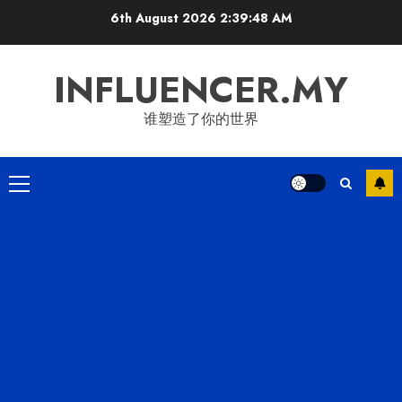
Skip
6th August 2026
2:39:48 AM
to
content
INFLUENCER.MY
谁塑造了你的世界
Primary
Menu