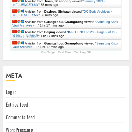
A visitor from
Jinan, Shandong
viewed "
January 2024 -
INFLUENCER.MY
"
55 mins ago
A visitor from
Dazhou, Sichuan
viewed "
DC Body Archives -
INFLUENCER.MY
"
56 mins ago
A visitor from
Guangzhou, Guangdong
viewed "
Samsung Knox
Vault Archives -…
"
1 hr 17 mins ago
A visitor from
Beijing
viewed "
INFLUENCER.MY - Page 2 of 19 -
谁塑造了你的世界
"
1 hr 17 mins ago
A visitor from
Guangzhou, Guangdong
viewed "
Samsung Knox
Vault Archives -…
"
1 hr 17 mins ago
Get Script
Real Time
Tracking ON
META
Log in
Entries feed
Comments feed
WordPress.org