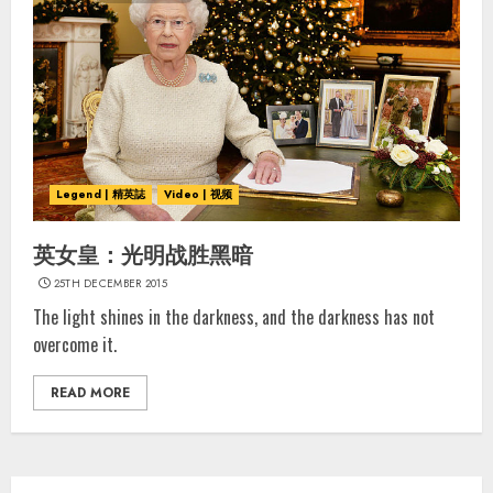
Legend | 精英誌
Video | 视频
英女皇：光明战胜黑暗
25TH DECEMBER 2015
The light shines in the darkness, and the darkness has not
overcome it.
READ MORE