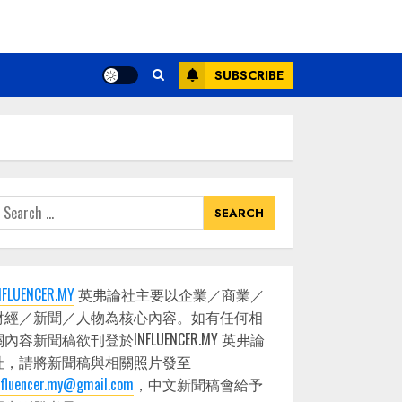
SUBSCRIBE
earch
or:
NFLUENCER.MY
英弗論社主要以企業／商業／
財經／新聞／人物為核心內容。如有任何相
關內容新聞稿欲刊登於INFLUENCER.MY 英弗論
社，請將新聞稿與相關照片發至
nfluencer.my@gmail.com
，中文新聞稿會給予