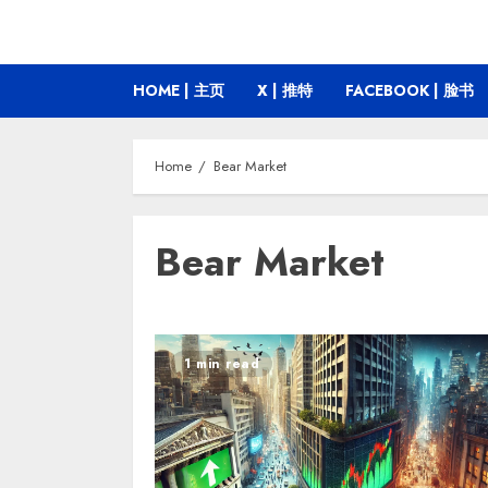
HOME | 主页
X | 推特
FACEBOOK | 脸书
Home
Bear Market
Bear Market
1 min read