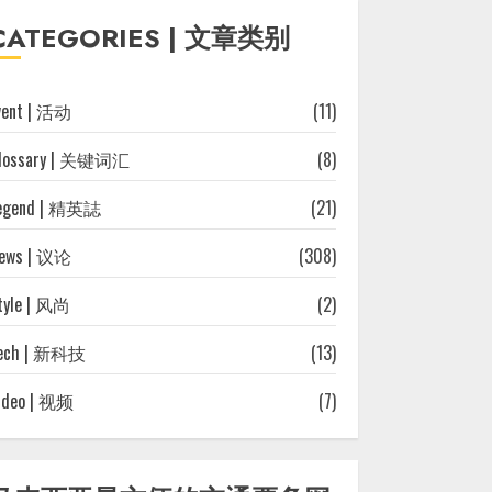
往
CATEGORIES | 文章类别
文
章
vent | 活动
(11)
lossary | 关键词汇
(8)
egend | 精英誌
(21)
ews | 议论
(308)
tyle | 风尚
(2)
ech | 新科技
(13)
ideo | 视频
(7)