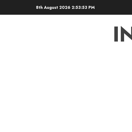
Skip
8th August 2026
2:53:53 PM
to
content
I