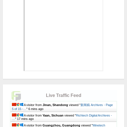
Live Traffic Feed
A visitor from
Jinan, Shandong
viewed "
新闻稿 Archives - Page
5 of 15 -…
"
6 mins ago
A visitor from
Yaan, Sichuan
viewed "
Richtech Digital Archives -
…
"
17 mins ago
A visitor from
Guangzhou, Guangdong
viewed "
Minetech