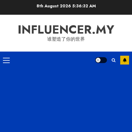
Skip
8th August 2026
5:36:32 AM
to
content
INFLUENCER.MY
谁塑造了你的世界
Primary
Menu