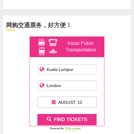
网购交通票务，好方便！
Asian Public
Transportation
AUGUST, 12
FIND TICKETS
Powered by
12Go system