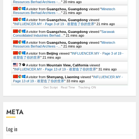
Resources Berhad Archives -…
"
20 mins ago
A visitor from
Guangzhou, Guangdong
viewed "
Minetech
Resources Berhad Archives -…
"
21 mins ago
A visitor from
Guangzhou, Guangdong
viewed
"
INFLUENCER.MY - Page 3 of 19 - 谁塑造了你的世界
"
21 mins ago
A visitor from
Guangzhou, Guangdong
viewed "
Sarawak
Consolidated Industries Berhad…
"
21 mins ago
A visitor from
Guangzhou, Guangdong
viewed "
Minetech
Resources Berhad Archives -…
"
21 mins ago
A visitor from
Beijing
viewed "
INFLUENCER.MY - Page 3 of 19 -
谁塑造了你的世界
"
21 mins ago
A visitor from
Mountain View, California
viewed
"
INFLUENCER.MY - Page 13 of 19 - 谁塑造了你的世界
"
31 mins ago
A visitor from
Shenyang, Liaoning
viewed "
INFLUENCER.MY -
Page 13 of 19 - 谁塑造了你的世界
"
33 mins ago
Get Script
Real Time
Tracking ON
META
Log in