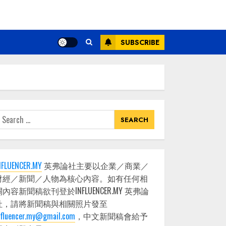
SUBSCRIBE
earch
or:
NFLUENCER.MY
英弗論社主要以企業／商業／
財經／新聞／人物為核心內容。如有任何相
關內容新聞稿欲刊登於INFLUENCER.MY 英弗論
社，請將新聞稿與相關照片發至
nfluencer.my@gmail.com
，中文新聞稿會給予