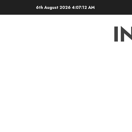
Skip
6th August 2026
4:07:13 AM
to
content
I