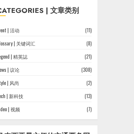
往
CATEGORIES | 文章类别
文
章
vent | 活动
(11)
lossary | 关键词汇
(8)
egend | 精英誌
(21)
ews | 议论
(308)
tyle | 风尚
(2)
ech | 新科技
(13)
ideo | 视频
(7)