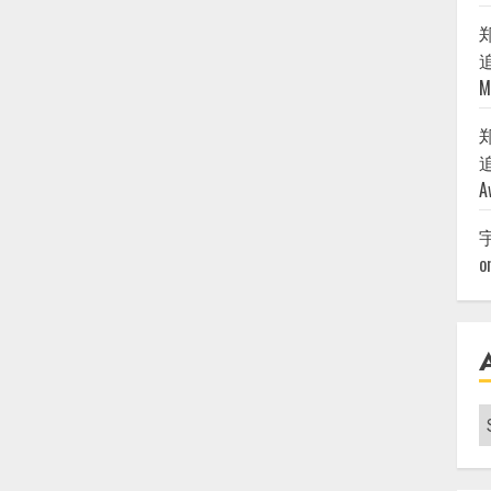
追
M
追
A
o
A
|