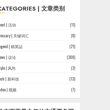
往
CATEGORIES | 文章类别
文
章
vent | 活动
(11)
lossary | 关键词汇
(8)
egend | 精英誌
(21)
ews | 议论
(308)
tyle | 风尚
(2)
ech | 新科技
(13)
ideo | 视频
(7)