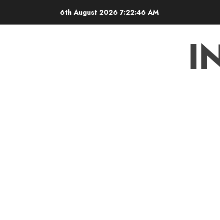
Skip
6th August 2026
7:22:47 AM
to
content
I