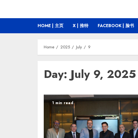
HOME | 主页
X | 推特
FACEBOOK | 脸书
Home
2025
July
9
Day:
July 9, 2025
1 min read