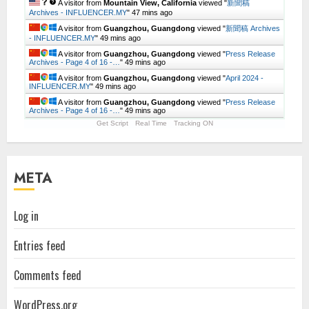
A visitor from
Mountain View, California
viewed "
新聞稿
Archives - INFLUENCER.MY
"
47 mins ago
A visitor from
Guangzhou, Guangdong
viewed "
新聞稿 Archives
- INFLUENCER.MY
"
49 mins ago
A visitor from
Guangzhou, Guangdong
viewed "
Press Release
Archives - Page 4 of 16 -…
"
49 mins ago
A visitor from
Guangzhou, Guangdong
viewed "
April 2024 -
INFLUENCER.MY
"
49 mins ago
A visitor from
Guangzhou, Guangdong
viewed "
Press Release
Archives - Page 4 of 16 -…
"
49 mins ago
Get Script
Real Time
Tracking ON
META
Log in
Entries feed
Comments feed
WordPress.org