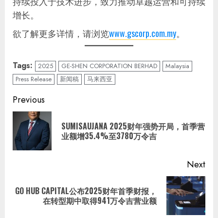
持续投入于技术进步，致力推动卓越运营和可持续
增长。
欲了解更多详情，请浏览
www.gscorp.com.my
。
Tags:
2025
GE-SHEN CORPORATION BERHAD
Malaysia
Press Release
新闻稿
马来西亚
Continue
Previous
Reading
SUMISAUJANA 2025财年强势开局，首季营
Pre
业额增35.4%至3780万令吉
pos
Next
GO HUB CAPITAL公布2025财年首季财报，
Next
在转型期中取得941万令吉营业额
post: