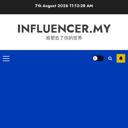
Skip
7th August 2026
11:13:29 AM
to
content
INFLUENCER.MY
谁塑造了你的世界
Primary
Menu