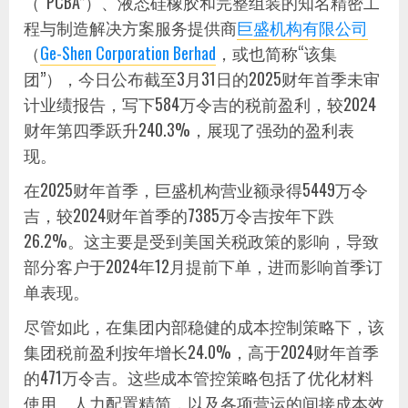
（“PCBA”）、液态硅橡胶和完整组装的知名精密工
程与制造解决方案服务提供商
巨盛机构有限公司
（
Ge-Shen Corporation Berhad
，或也简称“该集
团”），今日公布截至3月31日的2025财年首季未审
计业绩报告，写下584万令吉的税前盈利，较2024
财年第四季跃升240.3%，展现了强劲的盈利表
现。
在2025财年首季，巨盛机构营业额录得5449万令
吉，较2024财年首季的7385万令吉按年下跌
26.2%。这主要是受到美国关税政策的影响，导致
部分客户于2024年12月提前下单，进而影响首季订
单表现。
尽管如此，在集团内部稳健的成本控制策略下，该
集团税前盈利按年增长24.0%，高于2024财年首季
的471万令吉。这些成本管控策略包括了优化材料
使用、人力配置精简，以及各项营运的间接成本效