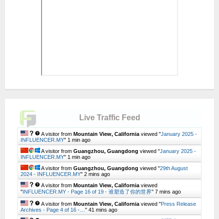
Live Traffic Feed
A visitor from
Mountain View, California
viewed "
January 2025 -
INFLUENCER.MY
"
1 min ago
A visitor from
Guangzhou, Guangdong
viewed "
January 2025 -
INFLUENCER.MY
"
1 min ago
A visitor from
Guangzhou, Guangdong
viewed "
29th August
2024 - INFLUENCER.MY
"
2 mins ago
A visitor from
Mountain View, California
viewed
"
INFLUENCER.MY - Page 16 of 19 - 谁塑造了你的世界
"
7 mins ago
A visitor from
Mountain View, California
viewed "
Press Release
Archives - Page 4 of 16 -…
"
41 mins ago