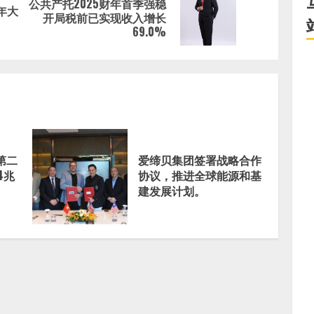
公共产托2025财年首季强稳
年大
Previous
Next
开局税前已实现收入增长
69.0%
post:
post:
s 第二
爱缔贝集团签署战略合作
4兆
协议，推进全球能源和基
建发展计划。