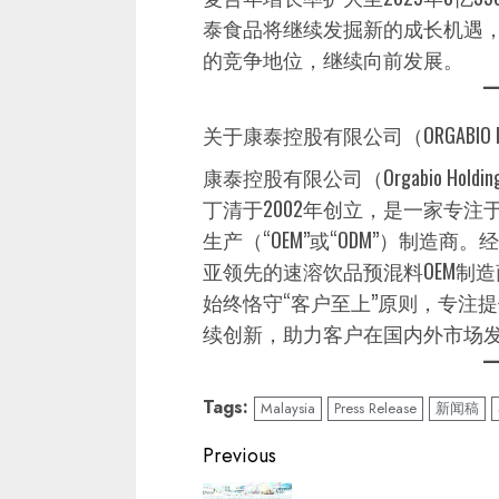
泰食品将继续发掘新的成长机遇
的竞争地位，继续向前发展。
关于康泰控股有限公司（ORGABIO HOL
康泰控股有限公司（Orgabio Hold
丁清于2002年创立，是一家专
生产（“OEM”或“ODM”）制造
亚领先的速溶饮品预混料OEM制
始终恪守“客户至上”原则，专注
续创新，助力客户在国内外市场
Tags:
Malaysia
Press Release
新闻稿
Continue
Previous
Reading