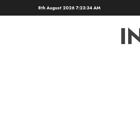
Skip
8th August 2026
7:23:35 AM
to
content
I