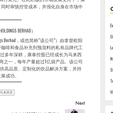
，同时审慎控管成本，并强化自身在市场中
E
DINGS BERHAD）
G
ings Berhad，或也简称“该公司”）由拿督欧阳
注于咖啡和食品补充剂预混料的私有品牌代工
L
商。经过多年深耕，康泰控股已经成长为马来西
N
造商之一，每年产量超过1亿袋产品。该公司
提供高品质、定制化的饮品解决方案，并持
S
发展成功。
T
V
马来西亚
Next