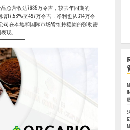
食品总营收达7685万令吉，较去年同期的
利增17.58%至497万令吉，净利也从314万令
该公司在本地和国际市场皆维持稳固的强劲需
利表现。
I
法
6
M