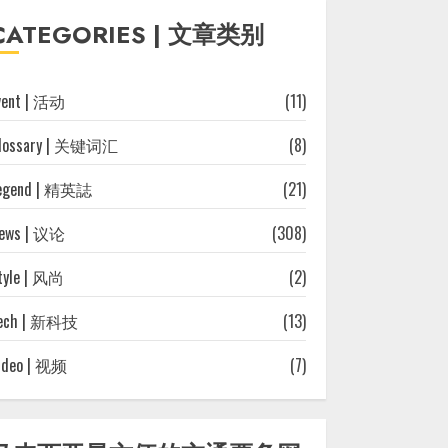
往
CATEGORIES | 文章类别
文
章
vent | 活动
(11)
lossary | 关键词汇
(8)
egend | 精英誌
(21)
ews | 议论
(308)
tyle | 风尚
(2)
ech | 新科技
(13)
ideo | 视频
(7)