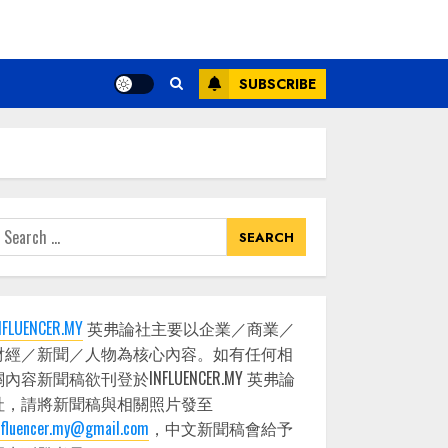
SUBSCRIBE
earch
or:
NFLUENCER.MY
英弗論社主要以企業／商業／
財經／新聞／人物為核心內容。如有任何相
關內容新聞稿欲刊登於INFLUENCER.MY 英弗論
社，請將新聞稿與相關照片發至
nfluencer.my@gmail.com
，中文新聞稿會給予