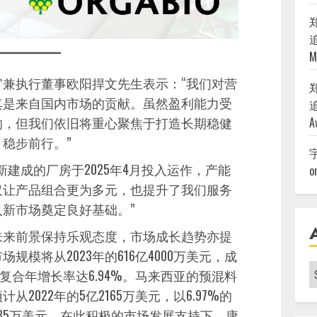
追
M
兼执行董事欧阳捍文先生表示：“我们对营
其是来自国内市场的贡献。虽然盈利能力受
追
响，但我们依旧将重心聚焦于打造长期稳健
A
稳步前行。”
建成的厂房于2025年4月投入运作，产能
o
仅让产品组合更为多元，也提升了我们服务
新市场奠定良好基础。”
未来前景保持乐观态度，市场成长趋势亦提
模将从2023年的616亿4000万美元，成
A
美元，复合年增长率达6.94%。马来西亚的预混料
|
2022年的5亿2165万美元，以6.97%的
3585万美元。在此积极的市场发展支持下，康