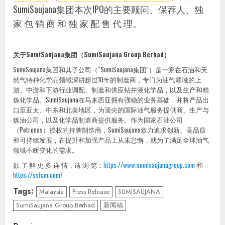
SumiSaujana集团本次IPO的主要顾问、保荐人、独
家 包 销 商 和 独 家 配 售 代 理。
关于
SumiSaujana
集团（
SumiSaujana Group Berhad
）
SumiSaujana集团和其子公司（“SumiSaujana集团”）是一家在石油和天
然气特种化学品领域深耕超过10年的制造商，专门为油气领域的上
游、中游和下游行业调配、制造和供应钻井液化学品，以及生产和精
炼化学品。SumiSaujana在马来西亚拥有强稳的业务基础，并将产品出
口至亚太、中东和北美地区，为顶尖的国际油气服务提供商、生产与
炼油公司，以及化学品制造商提供服务。作为国家石油公司
（Petronas）授权的持牌制造商，SumiSaujana致力追求创新、高品质
和可持续发展，在提升和加强产品上从未怠懈，就为了满足全球油气
领域不断变化的需求。
欲 了 解 更 多 详 情，请 浏 览：
https://www.sumisaujanagroup.com
和
https://sstcm.com/
Tags:
Malaysia
Press Release
SUMISAUJANA
SumiSaujana Group Berhad
新闻稿