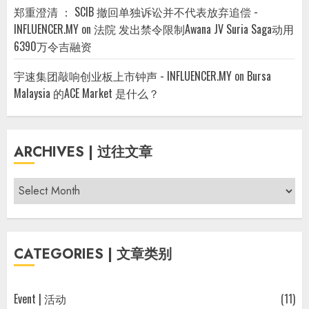
郑重澄清 ： SCIB 撤回单独诉讼并不代表放弃追偿 -
INFLUENCER.MY
on
法院 发出禁令限制Awana JV Suria Saga动用
6390万令吉融资
宇速集团敲响创业板上市钟声 - INFLUENCER.MY
on
Bursa
Malaysia 的ACE Market 是什么？
ARCHIVES | 过往文章
Archives
|
过
往
CATEGORIES | 文章类别
文
章
Event | 活动
(11)