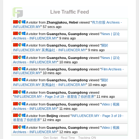
Live Traffic Feed
A visitor from
Zhangjiakou, Hebei
viewed "
伟力控股 Archives -
INFLUENCER.MY
"
58 secs ago
A visitor from
Guangzhou, Guangdong
viewed "
News | 议论
Archives - INFLUENCER.MY
"
9 mins ago
A visitor from
Guangzhou, Guangdong
viewed "
關於
INFLUENCER.MY 英弗論社 - INFLUENCER.MY
"
9 mins ago
A visitor from
Guangzhou, Guangdong
viewed "
News | 议论
Archives - INFLUENCER.MY
"
10 mins ago
A visitor from
Guangzhou, Guangdong
viewed "
Film Archives -
INFLUENCER.MY
"
10 mins ago
A visitor from
Guangzhou, Guangdong
viewed "
關於
INFLUENCER.MY 英弗論社 - INFLUENCER.MY
"
10 mins ago
A visitor from
Guangzhou, Guangdong
viewed
"
INFLUENCER.MY - Page 3 of 19 - 谁塑造了你的世界
"
11 mins ago
A visitor from
Guangzhou, Guangdong
viewed "
Video | 视频
Archives - INFLUENCER.MY
"
11 mins ago
A visitor from
Beijing
viewed "
INFLUENCER.MY - Page 3 of 19 -
谁塑造了你的世界
"
12 mins ago
A visitor from
Guangzhou, Guangdong
viewed "
Video | 视频
Archives - INFLUENCER.MY
"
12 mins ago
Get Script
Real Time
Tracking ON