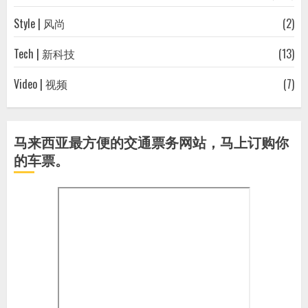
Style | 风尚
(2)
Tech | 新科技
(13)
Video | 视频
(7)
马来西亚最方便的交通票务网站，马上订购你
的车票。