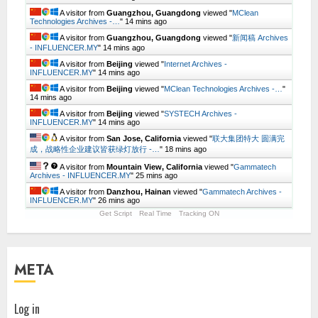
A visitor from
Guangzhou, Guangdong
viewed "
MClean
Technologies Archives -…
"
14 mins ago
A visitor from
Guangzhou, Guangdong
viewed "
新闻稿 Archives
- INFLUENCER.MY
"
14 mins ago
A visitor from
Beijing
viewed "
Internet Archives -
INFLUENCER.MY
"
14 mins ago
A visitor from
Beijing
viewed "
MClean Technologies Archives -…
"
14 mins ago
A visitor from
Beijing
viewed "
SYSTECH Archives -
INFLUENCER.MY
"
14 mins ago
A visitor from
San Jose, California
viewed "
联大集团特大 圆满完
成，战略性企业建议皆获绿灯放行 -…
"
18 mins ago
A visitor from
Mountain View, California
viewed "
Gammatech
Archives - INFLUENCER.MY
"
25 mins ago
A visitor from
Danzhou, Hainan
viewed "
Gammatech Archives -
INFLUENCER.MY
"
26 mins ago
Get Script
Real Time
Tracking ON
META
Log in