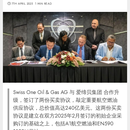
7TH APRIL 2025
1 MIN READ
Swiss One Oil & Gas AG 与 爱缔贝集团 合作升
级，签订了两份买卖协议，敲定重要航空燃油
供应协议，总价值高达240亿美元。这两份买卖
协议是建立在双方2025年2月签订的初始企业采
购订的基础之上，包括A1航空燃油和EN590