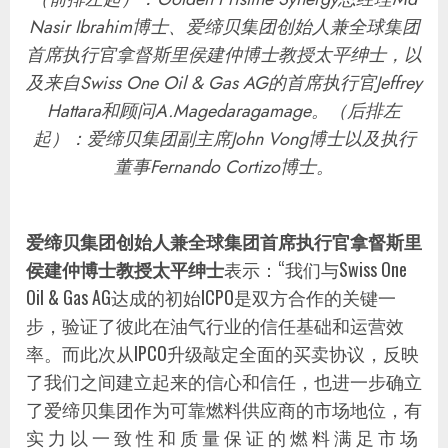
Nasir Ibrahim博士、爱缔贝集团创始人兼全球集团
首席执行官拿督斯里侯建仲博士教授太平绅士，以
及来自Swiss One Oil & Gas AG的首席执行官Jeffrey
Hattara和顾问A.Magedaragamage。（后排左
起）：爱缔贝集团副主席John Vong博士以及执行
董事Fernando Cortizo博士。
爱缔贝集团创始人兼全球集团首席执行官拿督斯里
侯建仲博士教授太平绅士
表示：“我们与Swiss One
Oil & Gas AG达成的初始ICPO是双方合作的关键一
步，验证了彼此在油气行业的信任基础和运营效
率。而此次从IPCO升级敲定全面的买卖协议，反映
了我们之间建立起来的信心和信任，也进一步确立
了爱缔贝集团作为可靠燃料供应商的市场地位，有
实 力 以 一 致 性 和 质 量 保 证 的 燃 料 满 足 市 场