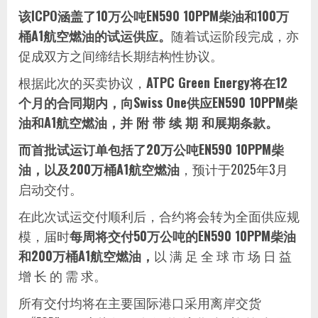
该ICPO涵盖了10万公吨EN590 10PPM柴油和100万
桶A1航空燃油的试运供应。
随着试运阶段完成，亦
促成双方之间缔结长期结构性协议。
根据此次的买卖协议，
ATPC Green Energy将在12
个月的合同期内，向Swiss One供应EN590 10PPM柴
油和A1航空燃油，并 附 带 续 期 和展期条款。
而首批试运订单包括了20万公吨EN590 10PPM柴
油，以及200万桶A1航空燃油
，预计于2025年3月
启动交付。
在此次试运交付顺利后，合约将会转为全面供应规
模，届时
每周将交付50万公吨的EN590 10PPM柴油
和200万桶A1航空燃油，
以 满 足 全 球 市 场 日 益
增 长 的 需 求。
所有交付均将在主要国际港口采用离岸交货