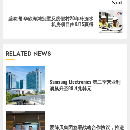
Next
盛泰澜 华欣海滩别墅及度假村20年冷冻水
Next
机房项目由KJTS贏得
post:
RELATED NEWS
Samsung Electronics 第二季营业利
润飙升至89.4兆韩元
爱缔贝集团签署战略合作协议，推进