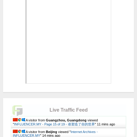
Live Traffic Feed
A visitor from
Guangzhou, Guangdong
viewed
"
INFLUENCER.MY - Page 15 of 19 - 谁塑造了你的世界
"
11 mins ago
A visitor from
Beijing
viewed "
Internet Archives -
INFLUENCER.MY
"
14 mins ago