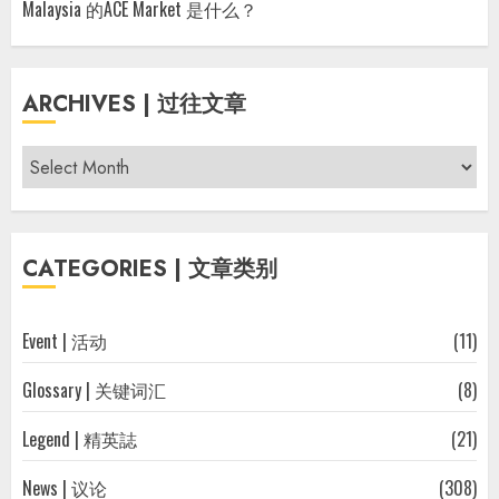
Malaysia 的ACE Market 是什么？
ARCHIVES | 过往文章
Archives
|
过
往
CATEGORIES | 文章类别
文
章
Event | 活动
(11)
Glossary | 关键词汇
(8)
Legend | 精英誌
(21)
News | 议论
(308)