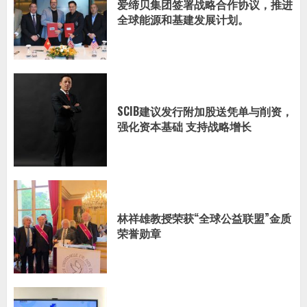
爱缔贝集团签署战略合作协议，推进
全球能源和基建发展计划。
SCIB建议发行附加股送凭单与削资，
强化资本基础 支持战略增长
林祥雄教授荣获“全球公益联盟”金质
荣誉勋章