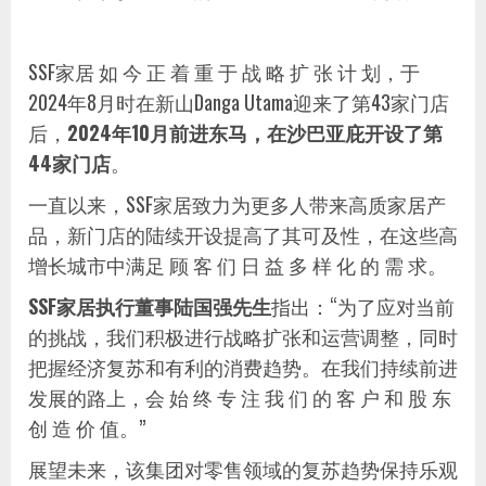
SSF家居 如 今 正 着 重 于 战 略 扩 张 计 划，于
2024年8月时在新山Danga Utama迎来了第43家门店
后，
2024年10月前进东马，在沙巴亚庇开设了第
44家门店
。
一直以来，SSF家居致力为更多人带来高质家居产
品，新门店的陆续开设提高了其可及性，在这些高
增长城市中满足 顾 客 们 日 益 多 样 化 的 需 求。
SSF家居执行董事陆国强先生
指出：“为了应对当前
的挑战，我们积极进行战略扩张和运营调整，同时
把握经济复苏和有利的消费趋势。在我们持续前进
发展的路上，会 始 终 专 注 我 们 的 客 户 和 股 东
创 造 价 值。”
展望未来，该集团对零售领域的复苏趋势保持乐观