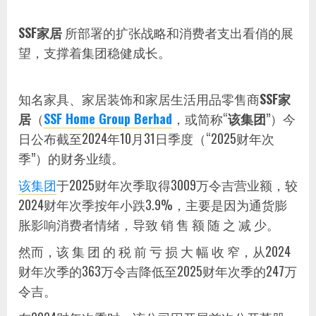
SSF家居
所部署的扩张战略和消费者支出看俏的展
望，支撑着集团稳健成长。
知名家具、家居装饰和家居生活用品零售商
SSF家
居
（
SSF Home Group Berhad
，或简称“
该集团
”）今
日公布截至2024年10月31日季度（“2025财年次
季”）的财务业绩。
该集团
于2025财年次季取得3009万令吉营业额，较
2024财年次季按年小跌3.9%，主要是因为通货膨
胀影响消费者情绪，导致 销 售 额 随 之 减 少。
然而，该 集 团 的 税 前 亏 损 大 幅 收 窄，从2024
财年次季的363万令吉降低至2025财年次季的247万
令吉。