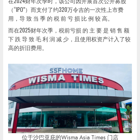
在2024财年次季时，该公司因开展首次公开募股
（“IPO”）而支付了约320万令吉的一次性上市费
用，导 致 当 季 的 税 前 亏 损 比 例 较 高。
而在2025财年次季，税前亏损 的 主 要 是 销 售 额
下 跌 导 致 毛 利 润 减 少，且使用权资产计入了较
高的折旧费用。
位于沙巴亚庇的Wisma Asia Times 门店