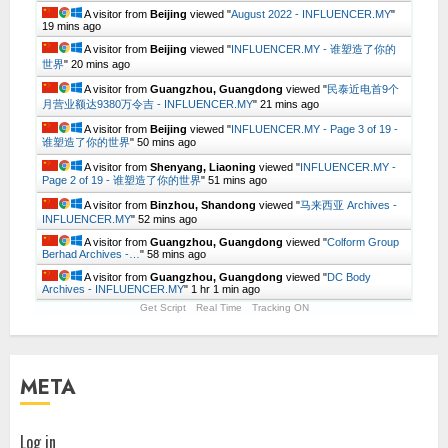
A visitor from
Beijing
viewed "
August 2022 - INFLUENCER.MY
"
19 mins ago
A visitor from
Beijing
viewed "
INFLUENCER.MY - 谁塑造了你的
世界
"
20 mins ago
A visitor from
Guangzhou, Guangdong
viewed "
民泰近电首9个
月营业额达9380万令吉 - INFLUENCER.MY
"
21 mins ago
A visitor from
Beijing
viewed "
INFLUENCER.MY - Page 3 of 19 -
谁塑造了你的世界
"
50 mins ago
A visitor from
Shenyang, Liaoning
viewed "
INFLUENCER.MY -
Page 2 of 19 - 谁塑造了你的世界
"
51 mins ago
A visitor from
Binzhou, Shandong
viewed "
马来西亚 Archives -
INFLUENCER.MY
"
52 mins ago
A visitor from
Guangzhou, Guangdong
viewed "
Colform Group
Berhad Archives -…
"
58 mins ago
A visitor from
Guangzhou, Guangdong
viewed "
DC Body
Archives - INFLUENCER.MY
"
1 hr 1 min ago
Get Script
Real Time
Tracking ON
META
Log in