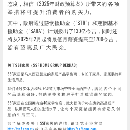
态度，相信《2025年财政预算案》所带来的 各 项
举 措 将 可 提 升 消 费 者 的 购 买 力。
其中，政府通过慈悯援助金（“STR”）和慈悯基本
援助金（“SARA”）计划拨出了130亿令吉，同时还
将从2025年2月起将最低月薪资提高至1700令吉，
皆 有 望 惠 及 广 大 民 众。
关于
SSF
家居（
SSF HOME GROUP BERHAD
）
SSF家居是马来西亚领先的家居产品零售商，专长于家具、家居装饰和
生活用品。
我们通过实体店和线上渠道为市场带来全面的产品，满 足 各 个 不 同
的 品 味 和 偏 好，帮 助 消 费 者 将 房 子 打 造 成 温 馨 的 家 园。
SSF家居在全国拥有逾40家零售店，致力提供价格实惠的高品质产
品，以期提高人们的生活水平，让 每 个 家 庭 都 能 拥 有 舒 适 又 创
意 的 生 活 空 间。
欲 了 解 更 多 关 于 SSF家居 的 详 情，请 浏 览 企 业 官 网
http://ssf.com.my
或 电 子 商 务 网 站
http://ssfhome.com
。