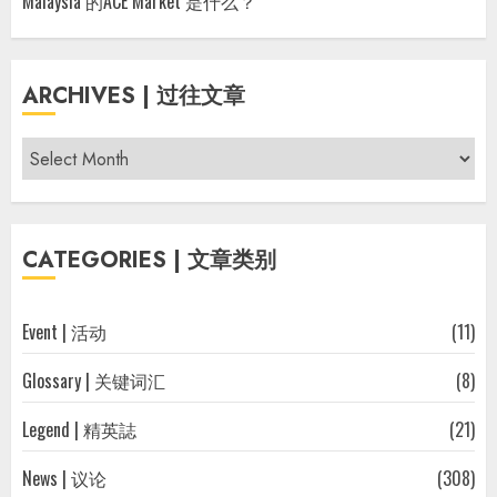
Malaysia 的ACE Market 是什么？
ARCHIVES | 过往文章
Archives
|
过
往
CATEGORIES | 文章类别
文
章
Event | 活动
(11)
Glossary | 关键词汇
(8)
Legend | 精英誌
(21)
News | 议论
(308)