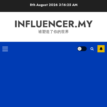
Skip
8th August 2026
3:16:26 AM
to
content
INFLUENCER.MY
谁塑造了你的世界
Primary
Menu