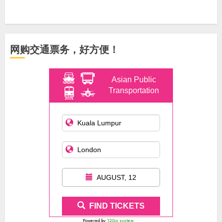
网购交通票务，好方便！
Asian Public
Transportation
AUGUST, 12
FIND TICKETS
Powered by
12Go system