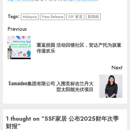
Tags:
Malaysia
Press Release
SSF 家居
新闻稿
Continue
Previous
Reading
重返校园 活动回馈社区，贺达产托为孩童
Pre
传递欢乐
pos
Next
Samaiden集团有限公司 入围竞标吉兰丹大
Next
型太阳能光伏项目
post:
1 thought on “
SSF家居 公布2025财年次季
财报
”