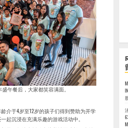
za享用丰盛午餐后，大家都笑容满面。
I
法
龄介于4岁至12岁的孩子们得到赞助为开学
6
还一起沉浸在充满乐趣的游戏活动中。
M