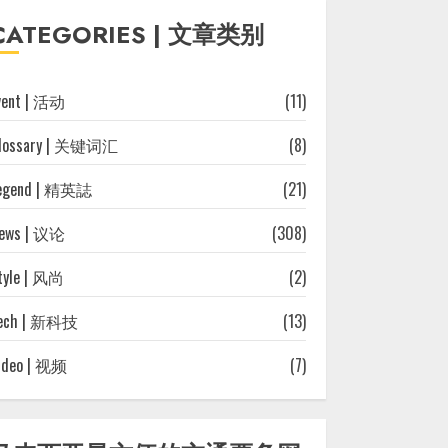
往
CATEGORIES | 文章类别
文
章
vent | 活动
(11)
lossary | 关键词汇
(8)
egend | 精英誌
(21)
ews | 议论
(308)
tyle | 风尚
(2)
ech | 新科技
(13)
ideo | 视频
(7)