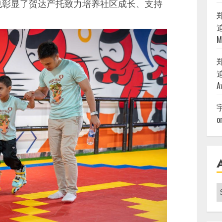
也彰显了贺达产托致力培养社区成长、支持
追
M
追
A
o
A
|