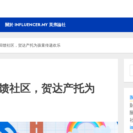
關於 INFLUENCER.MY 英弗論社
动回馈社区，贺达产托为孩童传递欢乐
S
f
回馈社区，贺达产托为
I
i