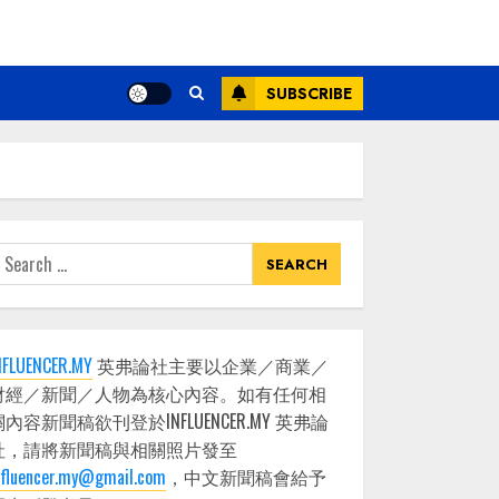
SUBSCRIBE
earch
or:
NFLUENCER.MY
英弗論社主要以企業／商業／
財經／新聞／人物為核心內容。如有任何相
關內容新聞稿欲刊登於INFLUENCER.MY 英弗論
社，請將新聞稿與相關照片發至
nfluencer.my@gmail.com
，中文新聞稿會給予