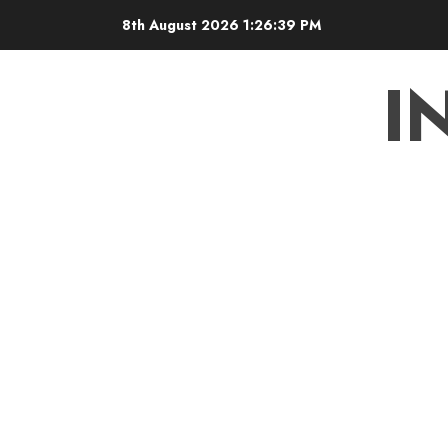
Skip
8th August 2026
1:26:40 PM
to
content
I