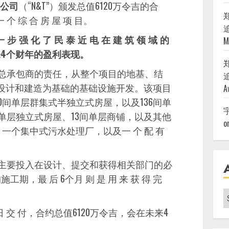
有限公司
（“N&T”）颁发总值6120万令吉的合
 个 综 合 房 屋 项 目。
追
强 化 了 民 泰 近 电 在 建 筑 领 域 的
M
来4个财年的盈利表现。
起总承包商的责任，从整个项目的地基、结
追
到以设计和建造为基础的基础设施开发。该项目
A
0间单层群集式半独立式房屋，以及136间单
单层独立式房屋、13间单层商铺，以及其他
o
一个集中式污水处理厂，以及一 个 配 有
个月主要投入在设计、提交和获得相关部门的必
期，最 后 6个月 则 是 用 来 获 得 完
A
|
1月 4日 交 付，合约总值6120万令吉，会在未来4