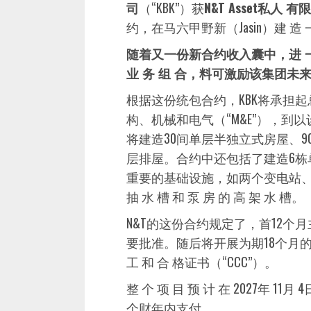
司
（“KBK”）获
N&T Asset私人 
约，在马六甲野新（Jasin）建 造 一
随着又一份新合约收入囊中，进 一 步 
业 务 组 合，料可激励该集团未
根据这份统包合约，KBK将承担
构、机械和电气（“M&E”），
将建造30间单层半独立式房屋、9
层排屋。合约中还包括了建造6栋
重要的基础设施，如两个变电站、
抽 水 槽 和 泵 房 的 高 架 水 槽。
N&T的这份合约规定了，首12
要批准。随后将开展为期18个月的施工
工 和 合 格证书（“CCC”）。
整 个 项 目 预 计 在 2027年 1
个财年内支付。