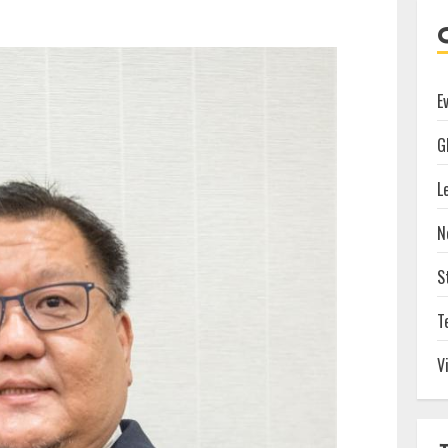
E
G
L
N
S
T
V