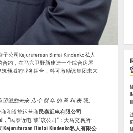
juruteraan Bintai Kindenko私人
吉的合约，在马六甲野新建造一个综合房屋
建筑领域的业务组合，料可激励该集团未来
I
激励未来 几 个 财 年 的 盈 利 表 现
。
造商和设施运营商
民泰近电有限公司
法
ad
，“民泰近电”或“该公司”；大马交易所:
6
司
Kejuruteraan Bintai Kindenko私人有限公
M