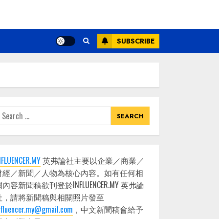
SUBSCRIBE
earch
or:
NFLUENCER.MY
英弗論社主要以企業／商業／
財經／新聞／人物為核心內容。如有任何相
關內容新聞稿欲刊登於INFLUENCER.MY 英弗論
社，請將新聞稿與相關照片發至
nfluencer.my@gmail.com
，中文新聞稿會給予