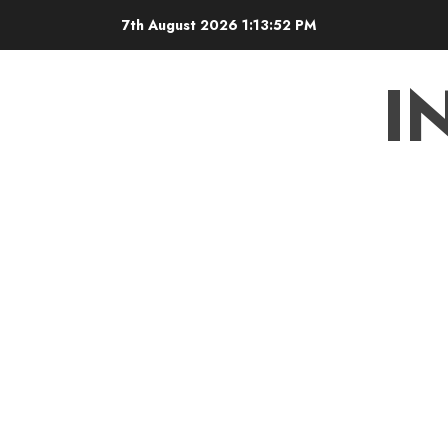
Skip
7th August 2026
1:13:53 PM
to
content
I