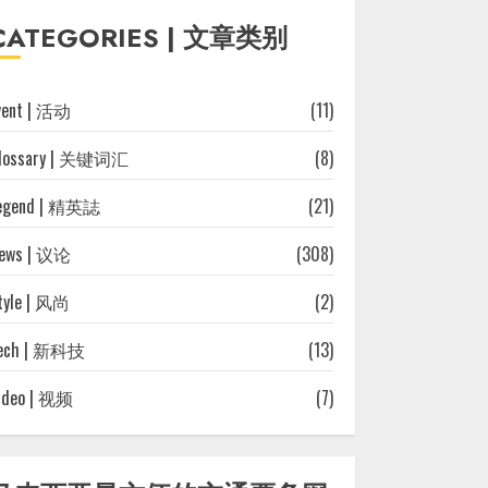
往
CATEGORIES | 文章类别
文
章
vent | 活动
(11)
lossary | 关键词汇
(8)
egend | 精英誌
(21)
ews | 议论
(308)
tyle | 风尚
(2)
ech | 新科技
(13)
ideo | 视频
(7)