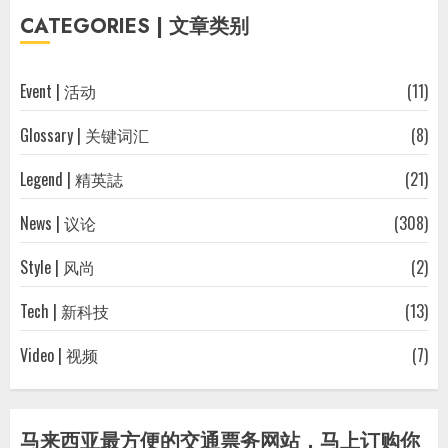
往
CATEGORIES | 文章类别
文
章
Event | 活动
(11)
Glossary | 关键词汇
(8)
Legend | 精英誌
(21)
News | 议论
(308)
Style | 风尚
(2)
Tech | 新科技
(13)
Video | 视频
(7)
马来西亚最方便的交通票务网站，马上订购你