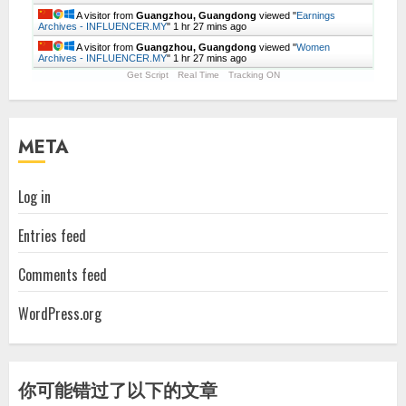
A visitor from
Guangzhou, Guangdong
viewed "
Earnings
Archives - INFLUENCER.MY
"
1 hr 27 mins ago
A visitor from
Guangzhou, Guangdong
viewed "
Women
Archives - INFLUENCER.MY
"
1 hr 27 mins ago
Get Script
Real Time
Tracking ON
META
Log in
Entries feed
Comments feed
WordPress.org
你可能错过了以下的文章