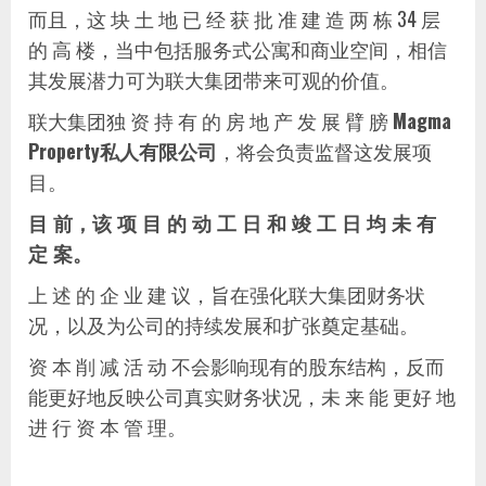
而且，这 块 土 地 已 经 获 批 准 建 造 两 栋 34 层
的 高 楼，当中包括服务式公寓和商业空间，相信
其发展潜力可为联大集团带来可观的价值。
联大集团独 资 持 有 的 房 地 产 发 展 臂 膀
Magma
Property私人有限公司
，将会负责监督这发展项
目。
目 前，该 项 目 的 动 工 日 和 竣 工 日 均 未 有
定 案。
上 述 的 企 业 建 议，旨在强化联大集团财务状
况，以及为公司的持续发展和扩张奠定基础。
资 本 削 减 活 动 不会影响现有的股东结构，反而
能更好地反映公司真实财务状况，未 来 能 更好 地
进 行 资 本 管 理。