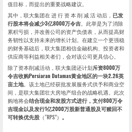
值目标，而提出的重要战略建议。
其中，联大集团在 进 行 资 本 削 减 活 动后，
已发
行股本将会减少3亿8000万令吉
。此举是为了消除
累积亏损，并改善公司的资产负债表，从而提高财
务韧性以支持未来的增长计划。在建立一个更强稳
的财务基础后，联大集团相信金融机构、投资者和
供应商等利益相关者们，会对该公司更具信心。
除了资本削减活动，联大集团还计划
斥资
8000
万
令吉收购
Persiaran Dutamas
黄金地区的一块
2.26
英
亩土地
。该土地已经获批发展服务式供予和商业空
间，是联大集团壮大房地产组合的战略机遇。此次
购地将会
结合现金和发股方式进行，支付
800
万令
吉现金以及发行
1
亿
2000
万股新普通股及可赎回不
可转换优先股
（“RPS”）
。