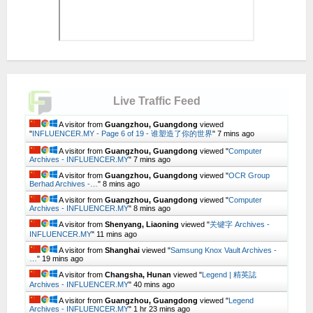
Live Traffic Feed
A visitor from
Guangzhou, Guangdong
viewed
"
INFLUENCER.MY - Page 6 of 19 - 谁塑造了你的世界
"
7 mins ago
A visitor from
Guangzhou, Guangdong
viewed "
Computer
Archives - INFLUENCER.MY
"
7 mins ago
A visitor from
Guangzhou, Guangdong
viewed "
OCR Group
Berhad Archives -…
"
8 mins ago
A visitor from
Guangzhou, Guangdong
viewed "
Computer
Archives - INFLUENCER.MY
"
8 mins ago
A visitor from
Shenyang, Liaoning
viewed "
关键字 Archives -
INFLUENCER.MY
"
11 mins ago
A visitor from
Shanghai
viewed "
Samsung Knox Vault Archives -
…
"
19 mins ago
A visitor from
Changsha, Hunan
viewed "
Legend | 精英誌
Archives - INFLUENCER.MY
"
40 mins ago
A visitor from
Guangzhou, Guangdong
viewed "
Legend
Archives - INFLUENCER.MY
"
1 hr 23 mins ago