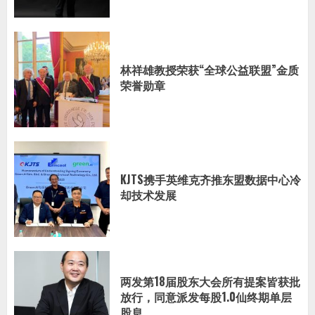
林祥雄教授荣获“全球公益联盟”金质
荣誉勋章
KJTS携手英维克齐推东盟数据中心冷
却技术发展
两发第18届股东大会所有提案皆获批
放行，同意派发每股1.0仙终期单层
股息