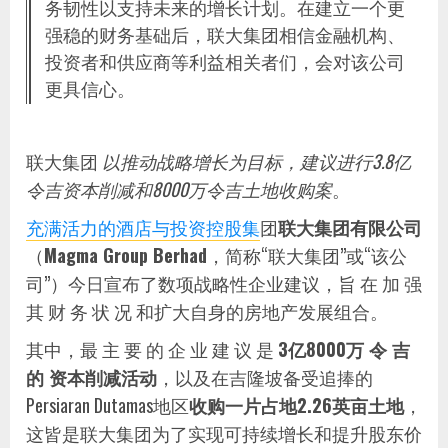
务韧性以支持未来的增长计划。在建立一个更
强稳的财务基础后，联大集团相信金融机构、
投资者和供应商等利益相关者们，会对该公司
更具信心。
联大集团
以推动战略增长为目标，建议进行3.8亿
令吉资本削减和8000万令吉土地收购案
。
充满活力的酒店与投资控股集
团
联大集团有限公司
（
Magma Group Berhad
，简称“联大集团”或“该公
司”）今日宣布了数项战略性企业建议，旨 在 加 强
其 财 务 状 况 和扩大自身的房地产发展组合。
其中，最 主 要 的 企 业 建 议 是
3亿8000万 令 吉
的 资本削减活动
，以及在吉隆坡备受追捧的
Persiaran Dutamas地区
收购一片占地2.26英亩土地
，
这皆是联大集团为了实现可持续增长和提升股东价