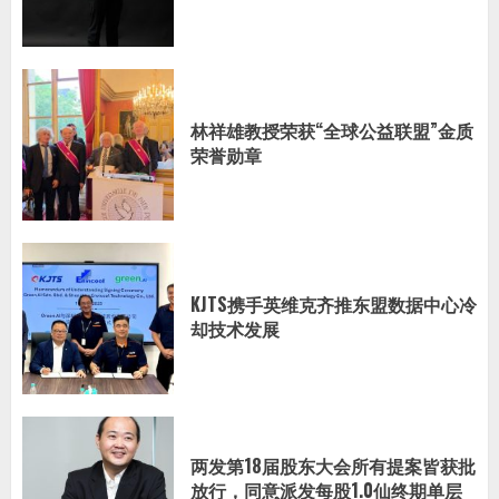
林祥雄教授荣获“全球公益联盟”金质
荣誉勋章
KJTS携手英维克齐推东盟数据中心冷
却技术发展
两发第18届股东大会所有提案皆获批
放行，同意派发每股1.0仙终期单层