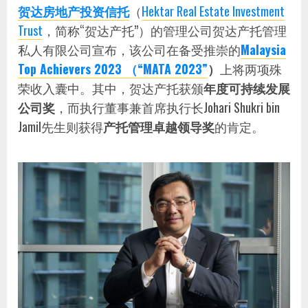
贺达房地产投资信托
（
Hektar Real Estate Investment
Trust
，简称“贺达产托”）的管理公司贺达产托管理
私人有限公司宣布，该公司在备受推崇的
Malaysia
Top Achievers 2023 （“MATA 2023”
）
上将两项殊
荣收入囊中。其中，贺达产托获颁
年度可持续发展
公司奖
，而执行董事兼首席执行长Johari Shukri bin
Jamil先生则获得
产托管理卓越领导奖
的肯定。