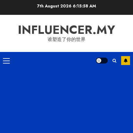
Skip
7th August 2026
6:15:58 AM
to
content
INFLUENCER.MY
谁塑造了你的世界
Primary
Menu