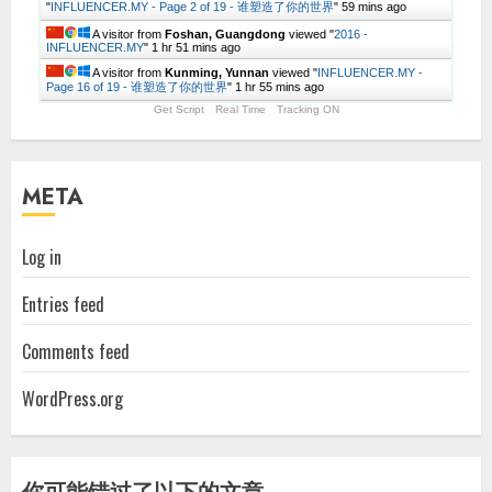
"
INFLUENCER.MY - Page 2 of 19 - 谁塑造了你的世界
"
59 mins ago
A visitor from
Foshan, Guangdong
viewed "
2016 -
INFLUENCER.MY
"
1 hr 51 mins ago
A visitor from
Kunming, Yunnan
viewed "
INFLUENCER.MY -
Page 16 of 19 - 谁塑造了你的世界
"
1 hr 55 mins ago
Get Script
Real Time
Tracking ON
META
Log in
Entries feed
Comments feed
WordPress.org