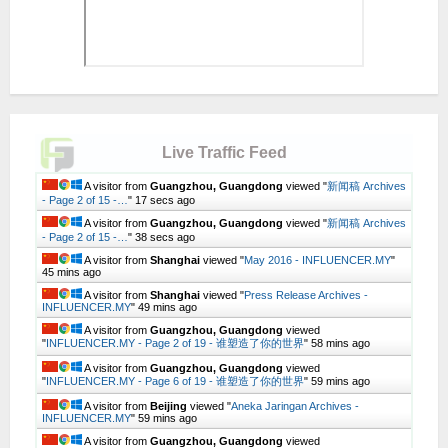
Live Traffic Feed
A visitor from
Guangzhou, Guangdong
viewed "
新闻稿 Archives
- Page 2 of 15 -…
"
17 secs ago
A visitor from
Guangzhou, Guangdong
viewed "
新闻稿 Archives
- Page 2 of 15 -…
"
38 secs ago
A visitor from
Shanghai
viewed "
May 2016 - INFLUENCER.MY
"
45 mins ago
A visitor from
Shanghai
viewed "
Press Release Archives -
INFLUENCER.MY
"
49 mins ago
A visitor from
Guangzhou, Guangdong
viewed
"
INFLUENCER.MY - Page 2 of 19 - 谁塑造了你的世界
"
58 mins ago
A visitor from
Guangzhou, Guangdong
viewed
"
INFLUENCER.MY - Page 6 of 19 - 谁塑造了你的世界
"
59 mins ago
A visitor from
Beijing
viewed "
Aneka Jaringan Archives -
INFLUENCER.MY
"
59 mins ago
A visitor from
Guangzhou, Guangdong
viewed