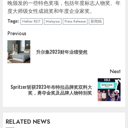
晚颁发的一些特色奖项，包括年度标志人物奖、年
度大师级女性成就奖和年度企业家奖。
Tags:
Hektar REIT
Malaysia
Press Release
新闻稿
Continue
Previous
Reading
Pre
升尔集2023财年业绩斐然
pos
Next
Spritzer斩获2023年布特拉品牌奖双料大
Next
奖，勇夺金奖及品牌人物特别奖
post:
RELATED NEWS