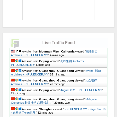
Live Traffic Feed
A visitor from
Mountain View, California
viewed "
高峰集团
Archives - INFLUENCER.MY
"
4 mins ago
A visitor from
Beijing
viewed "
高峰集团 Archives -
INFLUENCER.MY
"
6 mins ago
A visitor from
Guangzhou, Guangdong
viewed "
Event | 活动
Archives - INFLUENCER.MY
"
15 mins ago
A visitor from
Guangzhou, Guangdong
viewed "
大众银行
Archives - INFLUENCER.MY
"
26 mins ago
A visitor from
Beijing
viewed "
August 2023 - INFLUENCER.MY
"
27 mins ago
A visitor from
Guangzhou, Guangdong
viewed "
Malaysian
Genomics 持续推动扩展计划 -…
"
29 mins ago
A visitor from
Shanghai
viewed "
INFLUENCER.MY - Page 6 of 19
- 谁塑造了你的世界
"
32 mins ago