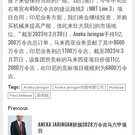
右将宣布450亿令吉的捷运路线3（MRT Line 3）项
目合同；印尼业务方面，我们将会继续投资，并购
买机械来提高产能，借此来壮大我们的市场地
位。” 截至2023年2月28日，Aneka Jaringan手持1亿
300万令吉总订单，马来西亚业务贡献了其中8600
万令吉，印尼业务则占1700万令吉。截至2023年3
月31日，该集团所竞标的马来西亚项目价值11亿
2000万令吉，在印尼的竞标项目规模则为6800万令
吉。
Tags:
Aneka Jaringan
Aneka Jaringan控股有限公司
Malaysia
Press Release
新闻稿
Continue
Previous
Reading
ANEKA JARINGAN获颁3028万令吉马六甲项
Pre
目
pos