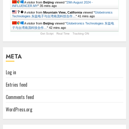
A visitor from
Beijing
viewed "
29th August 2024 -
INFLUENCER.MY
"
35 mins ago
A visitor from
Mountain View, California
viewed "
Globetronics
Technologies 东益电子与台湾南茂科技合作…
"
41 mins ago
A visitor from
Beijing
viewed "
Globetronics Technologies 东益电
子与台湾南茂科技合作…
"
42 mins ago
Get Script
Real Time
Tracking ON
META
Log in
Entries feed
Comments feed
WordPress.org