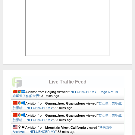
Live Traffic Feed
A visitor from
Beijing
viewed "
INFLUENCER.MY - Page 6 of 19 -
谁塑造了你的世界
"
31 mins ago
A visitor from
Guangzhou, Guangdong
viewed "
英女皇：光明战
胜黑暗 - INFLUENCER.MY
"
32 mins ago
A visitor from
Guangzhou, Guangdong
viewed "
英女皇：光明战
胜黑暗 - INFLUENCER.MY
"
33 mins ago
A visitor from
Mountain View, California
viewed "
马来西亚
Archives - INFLUENCER.MY
"
38 mins ago