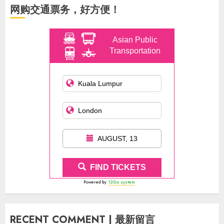
网购交通票务，好方便！
Asian Public
Transportation
AUGUST, 13
FIND TICKETS
Powered by
12Go system
RECENT COMMENT | 最新留言