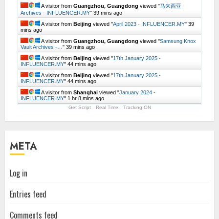
A visitor from
Guangzhou, Guangdong
viewed "
马来西亚
Archives - INFLUENCER.MY
"
39 mins ago
A visitor from
Beijing
viewed "
April 2023 - INFLUENCER.MY
"
39
mins ago
A visitor from
Guangzhou, Guangdong
viewed "
Samsung Knox
Vault Archives -…
"
39 mins ago
A visitor from
Beijing
viewed "
17th January 2025 -
INFLUENCER.MY
"
44 mins ago
A visitor from
Beijing
viewed "
17th January 2025 -
INFLUENCER.MY
"
44 mins ago
A visitor from
Shanghai
viewed "
January 2024 -
INFLUENCER.MY
"
1 hr 8 mins ago
Get Script
Real Time
Tracking ON
META
Log in
Entries feed
Comments feed