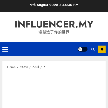
Skip
9th August 2026
3:44:31 PM
to
content
INFLUENCER.MY
谁塑造了你的世界
Primary
Menu
Home
2023
April
6