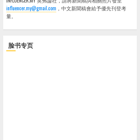
INFLUENCER.MY 英弗論社，請將新聞稿與相關照片發至
influencer.my@gmail.com
，中文新聞稿會給予優先刊登考
量。
脸书专页