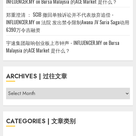
INFLUENCER.MY
on
Bursa Malaysia 的ACE Market 是什么？
郑重澄清 ： SCIB 撤回单独诉讼并不代表放弃追偿 -
INFLUENCER.MY
on
法院 发出禁令限制Awana JV Suria Saga动用
6390万令吉融资
宇速集团敲响创业板上市钟声 - INFLUENCER.MY
on
Bursa
Malaysia 的ACE Market 是什么？
ARCHIVES | 过往文章
Archives
|
过
往
CATEGORIES | 文章类别
文
章