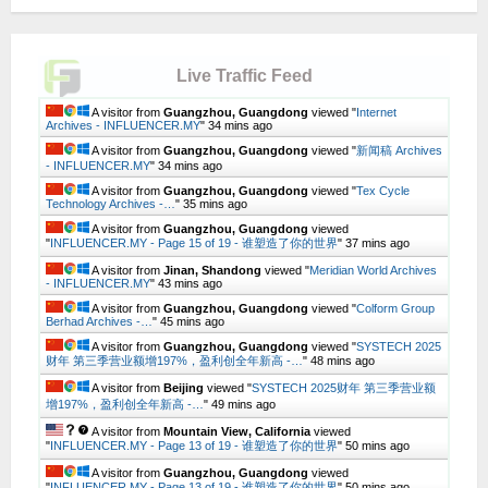
Live Traffic Feed
A visitor from
Guangzhou, Guangdong
viewed "
Internet
Archives - INFLUENCER.MY
"
34 mins ago
A visitor from
Guangzhou, Guangdong
viewed "
新闻稿 Archives
- INFLUENCER.MY
"
34 mins ago
A visitor from
Guangzhou, Guangdong
viewed "
Tex Cycle
Technology Archives -…
"
35 mins ago
A visitor from
Guangzhou, Guangdong
viewed
"
INFLUENCER.MY - Page 15 of 19 - 谁塑造了你的世界
"
37 mins ago
A visitor from
Jinan, Shandong
viewed "
Meridian World Archives
- INFLUENCER.MY
"
43 mins ago
A visitor from
Guangzhou, Guangdong
viewed "
Colform Group
Berhad Archives -…
"
45 mins ago
A visitor from
Guangzhou, Guangdong
viewed "
SYSTECH 2025
财年 第三季营业额增197%，盈利创全年新高 -…
"
48 mins ago
A visitor from
Beijing
viewed "
SYSTECH 2025财年 第三季营业额
增197%，盈利创全年新高 -…
"
49 mins ago
A visitor from
Mountain View, California
viewed
"
INFLUENCER.MY - Page 13 of 19 - 谁塑造了你的世界
"
50 mins ago
A visitor from
Guangzhou, Guangdong
viewed
"
INFLUENCER.MY - Page 13 of 19 - 谁塑造了你的世界
"
50 mins ago