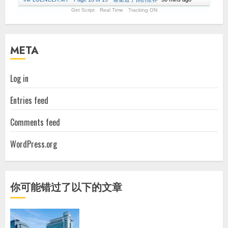
Get Script
Real Time
Tracking ON
META
Log in
Entries feed
Comments feed
WordPress.org
你可能错过了以下的文章