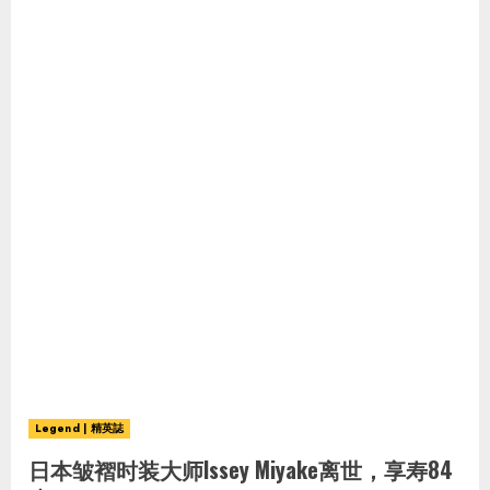
Legend | 精英誌
日本皱褶时装大师Issey Miyake离世，享寿84