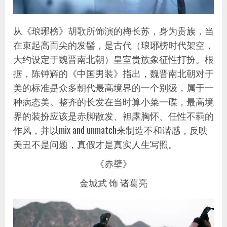
从《琅琊榜》胡歌所饰演的梅长苏，身为贵族，当
在束起高而尖的发髻，是古代（琅琊榜时代架空，
大约设定于魏晋南北朝）皇室贵族象征性打扮。根
据，陈钟辉的《中国男装》指出，魏晋南北朝对于
美的标准是众多朝代最高境界的一个别级，属于一
种病态美。整齐的长发在当时算小菜一碟，最高境
界的装扮应该是赤脚散发、袒露胸怀、任性不羁的
作风，并以mix and unmatch来制造不和谐感，反映
美丑不是问题，真假才是真实人生写照。
《赤壁》
金城武 饰 诸葛亮