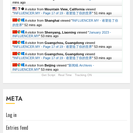
mins ago
A visitor from
Mountain View, California
viewed
"
INFLUENCER.MY - Page 17 of 19 - 谁塑造了你的世界
"
51 mins ago
A visitor from
Shanghai
viewed "
INFLUENCER.MY - 谁塑造了你
的世界
"
52 mins ago
A visitor from
Shenyang, Liaoning
viewed "
January 2023 -
INFLUENCER.MY
"
53 mins ago
A visitor from
Guangzhou, Guangdong
viewed
"
INFLUENCER.MY - Page 17 of 19 - 谁塑造了你的世界
"
53 mins ago
A visitor from
Guangzhou, Guangdong
viewed
"
INFLUENCER.MY - Page 17 of 19 - 谁塑造了你的世界
"
53 mins ago
A visitor from
Beijing
viewed "
新闻稿 Archives -
INFLUENCER.MY
"
53 mins ago
Get Script
Real Time
Tracking ON
META
Log in
Entries feed