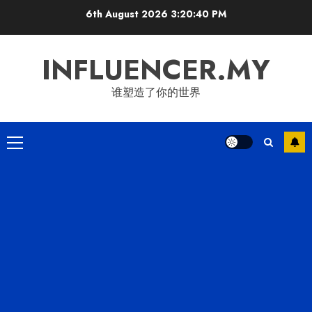
Skip
6th August 2026
3:20:41 PM
to
content
INFLUENCER.MY
谁塑造了你的世界
Primary
Menu