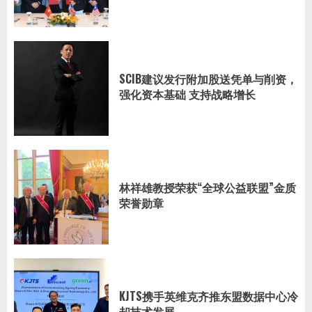
SCIB建议发行附加股送凭单与削资，
强化资本基础 支持战略增长
林祥雄教授荣获“全球公益联盟”金质
荣誉勋章
KJTS携手英维克齐推东盟数据中心冷
却技术发展