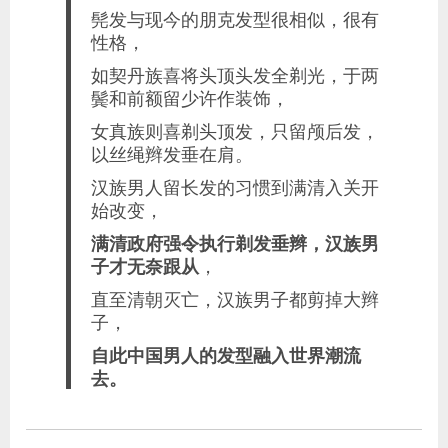
髡发与现今的朋克发型很相似，很有
性格，
如契丹族喜将头顶头发全剃光，于两
鬓和前额留少许作装饰，
女真族则喜剃头顶发，只留颅后发，
以丝绳辫发垂在肩。
汉族男人留长发的习惯到满清入关开
始改变，
满清政府强令执行剃发垂辫，汉族男
子才无奈跟从
，
直至清朝灭亡，汉族男子都剪掉大辫
子，
自此中国男人的发型融入世界潮流
去。