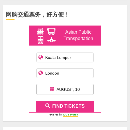
网购交通票务，好方便！
Asian Public
Transportation
AUGUST, 10
FIND TICKETS
Powered by
12Go system