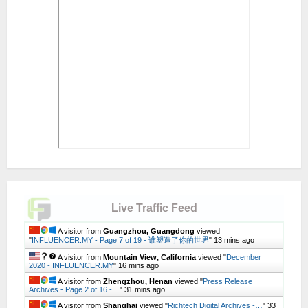
Live Traffic Feed
A visitor from
Guangzhou, Guangdong
viewed
"
INFLUENCER.MY - Page 7 of 19 - 谁塑造了你的世界
"
13 mins ago
A visitor from
Mountain View, California
viewed "
December
2020 - INFLUENCER.MY
"
16 mins ago
A visitor from
Zhengzhou, Henan
viewed "
Press Release
Archives - Page 2 of 16 -…
"
31 mins ago
A visitor from
Shanghai
viewed "
Richtech Digital Archives -…
"
33