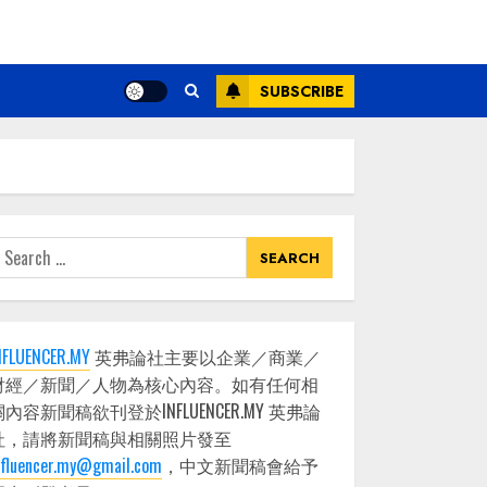
SUBSCRIBE
earch
or:
NFLUENCER.MY
英弗論社主要以企業／商業／
財經／新聞／人物為核心內容。如有任何相
關內容新聞稿欲刊登於INFLUENCER.MY 英弗論
社，請將新聞稿與相關照片發至
nfluencer.my@gmail.com
，中文新聞稿會給予