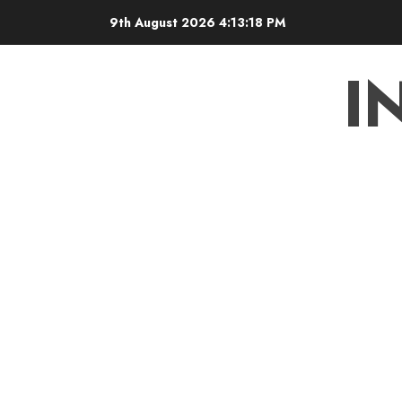
Skip
9th August 2026
4:13:19 PM
to
content
I