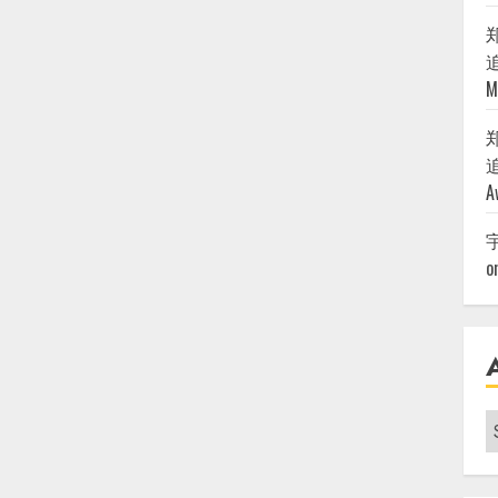
追
M
追
A
o
A
|