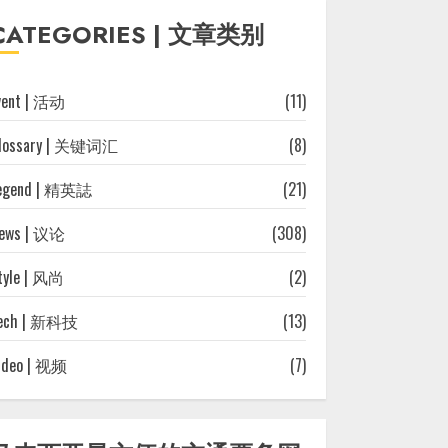
往
CATEGORIES | 文章类别
文
章
vent | 活动
(11)
lossary | 关键词汇
(8)
egend | 精英誌
(21)
ews | 议论
(308)
tyle | 风尚
(2)
ech | 新科技
(13)
ideo | 视频
(7)