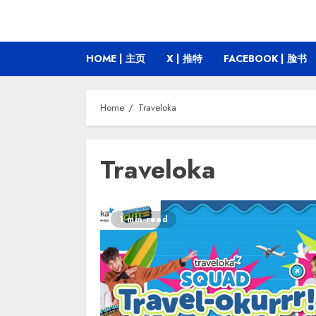
HOME | 主页
X | 推特
FACEBOOK | 脸书
Home
Traveloka
Traveloka
1 min read