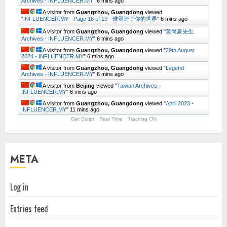
Archives - INFLUENCER.MY
"
6 mins ago
A visitor from
Guangzhou, Guangdong
viewed
"
INFLUENCER.MY - Page 18 of 19 - 谁塑造了你的世界
"
6 mins ago
A visitor from
Guangzhou, Guangdong
viewed "
黄尚豪先生
Archives - INFLUENCER.MY
"
6 mins ago
A visitor from
Guangzhou, Guangdong
viewed "
29th August
2024 - INFLUENCER.MY
"
6 mins ago
A visitor from
Guangzhou, Guangdong
viewed "
Legend
Archives - INFLUENCER.MY
"
6 mins ago
A visitor from
Beijing
viewed "
Taiwan Archives -
INFLUENCER.MY
"
6 mins ago
A visitor from
Guangzhou, Guangdong
viewed "
April 2023 -
INFLUENCER.MY
"
11 mins ago
Get Script
Real Time
Tracking ON
META
Log in
Entries feed