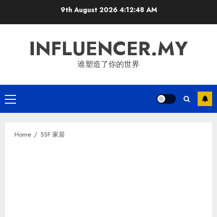
Skip
9th August 2026
4:12:48 AM
to
content
INFLUENCER.MY
谁塑造了你的世界
Primary
Menu
Home
SSF 家居