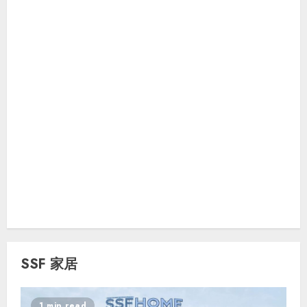
SSF 家居
1 min read