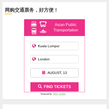
网购交通票务，好方便！
Asian Public
Transportation
AUGUST, 13
FIND TICKETS
Powered by
12Go system