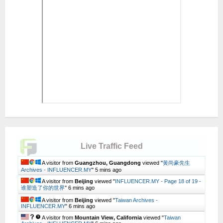
Live Traffic Feed
A visitor from
Guangzhou, Guangdong
viewed "
黄尚豪先生
Archives - INFLUENCER.MY
"
5 mins ago
A visitor from
Beijing
viewed "
INFLUENCER.MY - Page 18 of 19 -
谁塑造了你的世界
"
6 mins ago
A visitor from
Beijing
viewed "
Taiwan Archives -
INFLUENCER.MY
"
6 mins ago
A visitor from
Mountain View, California
viewed "
Taiwan