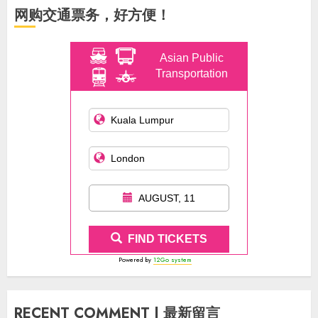
网购交通票务，好方便！
Asian Public
Transportation
AUGUST, 11
FIND TICKETS
Powered by
12Go system
RECENT COMMENT | 最新留言