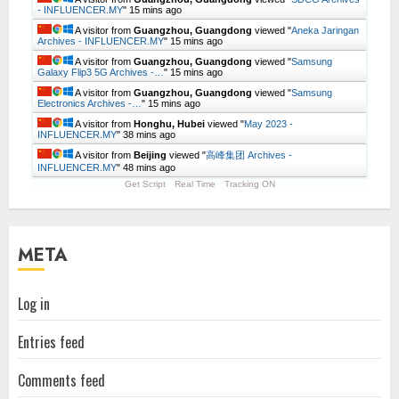
- INFLUENCER.MY
"
15 mins ago
A visitor from
Guangzhou, Guangdong
viewed "
Aneka Jaringan
Archives - INFLUENCER.MY
"
15 mins ago
A visitor from
Guangzhou, Guangdong
viewed "
Samsung
Galaxy Flip3 5G Archives -…
"
15 mins ago
A visitor from
Guangzhou, Guangdong
viewed "
Samsung
Electronics Archives -…
"
15 mins ago
A visitor from
Honghu, Hubei
viewed "
May 2023 -
INFLUENCER.MY
"
38 mins ago
A visitor from
Beijing
viewed "
高峰集团 Archives -
INFLUENCER.MY
"
48 mins ago
Get Script
Real Time
Tracking ON
META
Log in
Entries feed
Comments feed