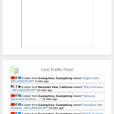
Live Traffic Feed
A visitor from
Guangzhou, Guangdong
viewed "
August 2024 -
INFLUENCER.MY
"
4 mins ago
A visitor from
Mountain View, California
viewed "
SDCG Archives
- INFLUENCER.MY
"
15 mins ago
A visitor from
Guangzhou, Guangdong
viewed "
Samsung
Electronics Archives -…
"
15 mins ago
A visitor from
Guangzhou, Guangdong
viewed "
Seungwon Shin
Archives - INFLUENCER.MY
"
15 mins ago
A visitor from
Guangzhou, Guangdong
viewed "
SDCG Archives