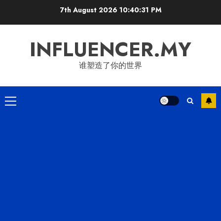
Skip
7th August 2026
10:40:31 PM
to
content
INFLUENCER.MY
谁塑造了你的世界
Primary
Menu