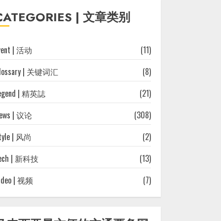
往
CATEGORIES | 文章类别
文
章
vent | 活动
(11)
lossary | 关键词汇
(8)
egend | 精英誌
(21)
ews | 议论
(308)
tyle | 风尚
(2)
ech | 新科技
(13)
ideo | 视频
(7)