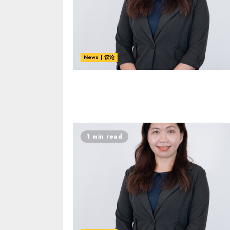
News | 议论
1 min read