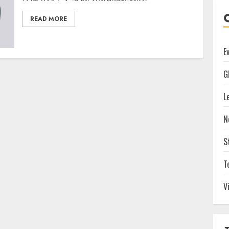
READ MORE
E
G
L
N
S
T
V