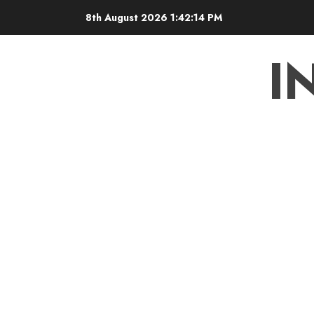
Skip
8th August 2026
1:42:15 PM
to
content
I