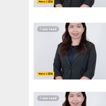
News | 议论
1 min read
News | 议论
1 min read