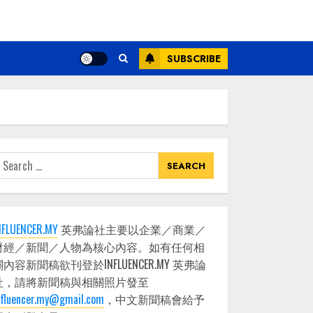
SUBSCRIBE
earch
or:
NFLUENCER.MY
英弗論社主要以企業／商業／
財經／新聞／人物為核心內容。如有任何相
關內容新聞稿欲刊登於INFLUENCER.MY 英弗論
社，請將新聞稿與相關照片發至
nfluencer.my@gmail.com
，中文新聞稿會給予