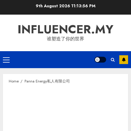
Skip
9th August 2026
11:13:57 PM
to
content
INFLUENCER.MY
谁塑造了你的世界
Primary
Menu
Home
Panna Energy私人有限公司