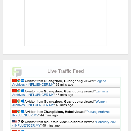
Live Traffic Feed
A visitor from
Guangzhou, Guangdong
viewed "
Legend
Archives - INFLUENCER.MY
"
39 mins ago
A visitor from
Guangzhou, Guangdong
viewed "
Earnings
Archives - INFLUENCER.MY
"
43 mins ago
A visitor from
Guangzhou, Guangdong
viewed "
Women
Archives - INFLUENCER.MY
"
43 mins ago
A visitor from
Zhangjiakou, Hebei
viewed "
Penang Archives -
INFLUENCER.MY
"
44 mins ago
A visitor from
Mountain View, California
viewed "
February 2025
- INFLUENCER.MY
"
49 mins ago