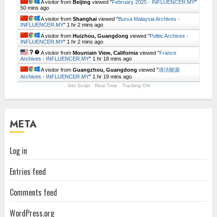
A visitor from
Beijing
viewed "
February 2025 - INFLUENCER.MY
"
50 mins ago
A visitor from
Shanghai
viewed "
Bursa Malaysia Archives -
INFLUENCER.MY
"
1 hr 2 mins ago
A visitor from
Huizhou, Guangdong
viewed "
Politic Archives -
INFLUENCER.MY
"
1 hr 2 mins ago
A visitor from
Mountain View, California
viewed "
France
Archives - INFLUENCER.MY
"
1 hr 18 mins ago
A visitor from
Guangzhou, Guangdong
viewed "
清洁能源
Archives - INFLUENCER.MY
"
1 hr 19 mins ago
Get Script
Real Time
Tracking ON
META
Log in
Entries feed
Comments feed
WordPress.org